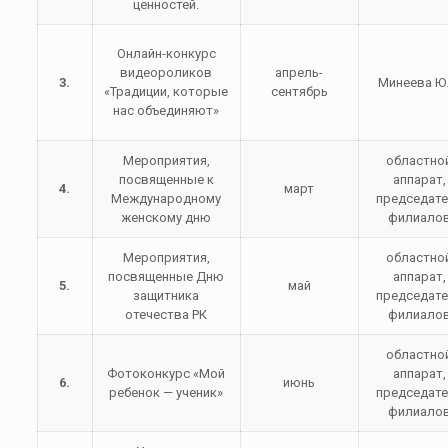
ценностей.
Онлайн-конкурс
видеороликов
апрель-
3.
Минеева Ю.
«Традиции, которые
сентябрь
нас объединяют»
Мероприятия,
областно
посвященные к
аппарат,
4.
март
Международному
председат
женскому дню
филиало
Мероприятия,
областно
посвященные Дню
аппарат,
5.
май
защитника
председат
отечества РК
филиало
областно
Фотоконкурс «Мой
аппарат,
6.
июнь
ребенок — ученик»
председат
филиало