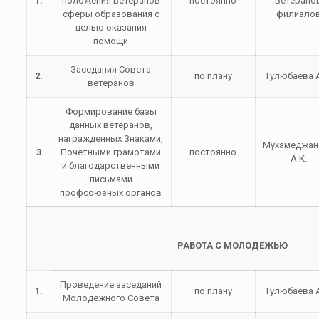
1.
положения ветеранов
постоянно
ветерано
сферы образования с
филиало
целью оказания
помощи
Заседания Совета
2.
по плану
Тулюбаева А
ветеранов
Формирование базы
данных ветеранов,
награжденных Знаками,
Мухамеджан
3
Почетными грамотами
постоянно
А.К.
и благодарственными
письмами
профсоюзных органов
РАБОТА С МОЛОДЁЖЬЮ
Проведение заседаний
1.
по плану
Тулюбаева А
Молодежного Совета