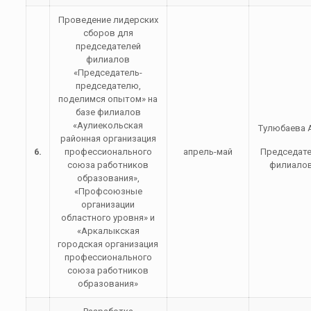
Проведение лидерских
сборов для
председателей
филиалов
«Председатель-
председателю,
поделимся опытом» на
базе филиалов
«Аулиекольская
Тулюбаева А
районная организация
6.
профессионального
апрель-май
Председат
союза работников
филиало
образования»,
«Профсоюзные
организации
областного уровня» и
«Аркалыкская
городская организация
профессионального
союза работников
образования»