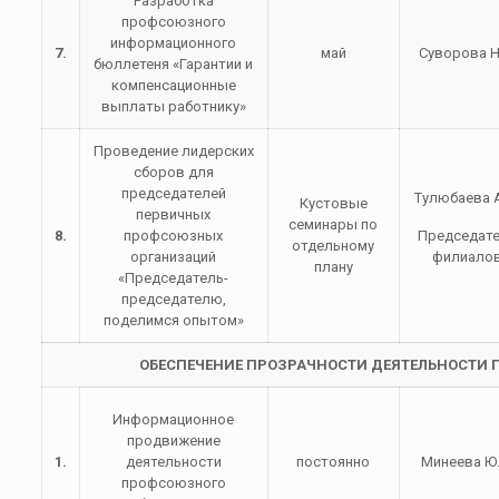
Разработка
профсоюзного
информационного
7.
май
Суворова Н
бюллетеня «Гарантии и
компенсационные
выплаты работнику»
Проведение лидерских
сборов для
председателей
Тулюбаева А
Кустовые
первичных
семинары по
8.
профсоюзных
Председат
отдельному
организаций
филиало
плану
«Председатель-
председателю,
поделимся опытом»
ОБЕСПЕЧЕНИЕ ПРОЗРАЧНОСТИ ДЕЯТЕЛЬНОСТИ
Информационное
продвижение
1.
деятельности
постоянно
Минеева Ю.
профсоюзного