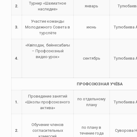
Турнир «Шахматное
2.
январь
Тулюбаев
наследие»
Участие команды
3.
Молодежного Совета в
июнь
Тулюбаева А
турслёте
«Кәсіподақ бейнесабағы
– Профсоюзный
видео-урок»
4.
сентябрь
Тулюбаева А
ПРОФСОЮЗНАЯ УЧЁБА
Проведение занятий
по отдельному
1.
«Школы профсоюзного
Тулюбаева А
плану
актива»
Обучение членов
по плану в
2.
согласительных
Суворова Н
течение года
комиссий