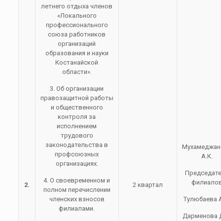
летнего отдыха членов
«Локального
профессионального
союза работников
организаций
образования и науки
Костанайской
области».
3. Об организации
правозащитной работы
и общественного
контроля за
исполнением
трудового
законодательства в
Мухамеджан
профсоюзных
А.К.
организациях.
Председат
4. О своевременном и
филиало
2.
2 квартал
полном перечислении
членских взносов
Тулюбаева А
филиалами.
Дарменова Д