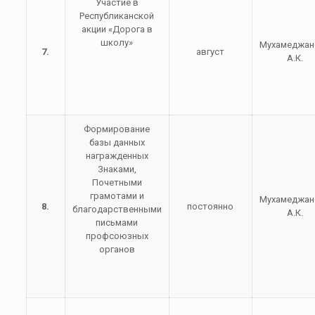
Участие в
Республиканской
акции «Дорога в
школу»
Мухамеджан
7.
август
А.К.
Формирование
базы данных
награжденных
Знаками,
Почетными
грамотами и
Мухамеджан
8.
постоянно
благодарственными
А.К.
письмами
профсоюзных
органов