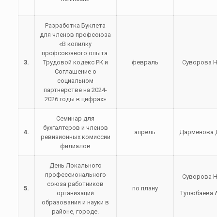
Разработка Буклета
для членов профсоюза
«В копилку
профсоюзного опыта.
3.
Трудовой кодекс РК и
февраль
Суворова Н
Соглашение о
социальном
партнерстве на 2024-
2026 годы в цифрах»
Семинар для
бухгалтеров и членов
4.
апрель
Дарменова Д
ревизионных комиссии
филиалов
День Локального
профессионального
Суворова Н
союза работников
5.
по плану
организаций
Тулюбаева А
образования и науки в
районе, городе.