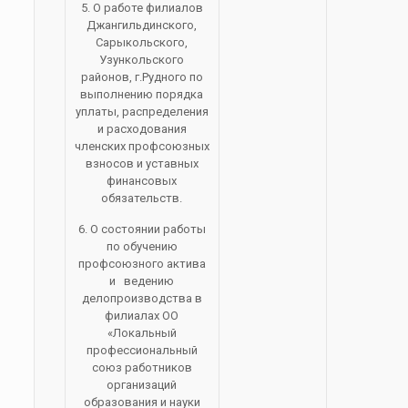
5. О работе филиалов
Джангильдинского,
Сарыкольского,
Узункольского
районов, г.Рудного по
выполнению порядка
уплаты, распределения
и расходования
членских профсоюзных
взносов и уставных
финансовых
обязательств.
6. О состоянии работы
по обучению
профсоюзного актива
и ведению
делопроизводства в
филиалах ОО
«Локальный
профессиональный
союз работников
организаций
образования и науки