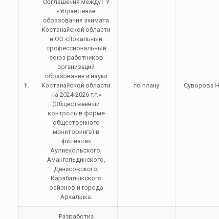
Соглашения между ГУ
«Управление
образования акимата
Костанайской области
и ОО «Локальный
профессиональный
союз работников
организаций
образования и науки
1.
Костанайской области
по плану
Суворова Н
на 2024-2026 г.г.»
(Общественный
контроль в форме
общественного
мониторинга) в
филиалах
Аулиекольского,
Амангельдинского,
Денисовского,
Карабалыкского
районов и города
Аркалыка.
Разработка