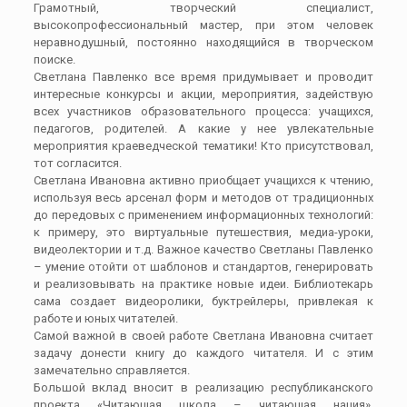
Грамотный, творческий специалист,
высокопрофессиональный мастер, при этом человек
неравнодушный, постоянно находящийся в творческом
поиске.
Светлана Павленко все время придумывает и проводит
интересные конкурсы и акции, мероприятия, задействую
всех участников образовательного процесса: учащихся,
педагогов, родителей. А какие у нее увлекательные
мероприятия краеведческой тематики! Кто присутствовал,
тот согласится.
Светлана Ивановна активно приобщает учащихся к чтению,
используя весь арсенал форм и методов от традиционных
до передовых с применением информационных технологий:
к примеру, это виртуальные путешествия, медиа-уроки,
видеолектории и т.д. Важное качество Светланы Павленко
– умение отойти от шаблонов и стандартов, генерировать
и реализовывать на практике новые идеи. Библиотекарь
сама создает видеоролики, буктрейлеры, привлекая к
работе и юных читателей.
Самой важной в своей работе Светлана Ивановна считает
задачу донести книгу до каждого читателя. И с этим
замечательно справляется.
Большой вклад вносит в реализацию республиканского
проекта «Читающая школа – читающая нация».