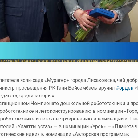
итателя ясли-сада «Мұрагер» города Лисаковска, чей доб
инистр просвещения РК Гани Бейсембаев вручил
#орден
«
едагога, среди которых
истанционном Чемпионате дошкольной робототехники и пр
 робототехнике и легоконструированию в номинации «Горо
 робототехнике и легоконструированию в номинации «План
телей «Ұлағатты ұстаз» — в номинации «Урок» — «Планета ч
гогические идеи» в номинации «Авторская программа»;