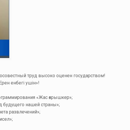
росовестный труд высоко оценен государством!
Ерен енбегі ушін»!
ограммирования «Жас ғарышкер»;
д будущего нашей страны»;
ета развлечений»;
исел»;