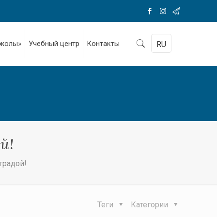
 жолы»
Учебный центр
Контакты
RU
й!
градой!
Теги
Категории