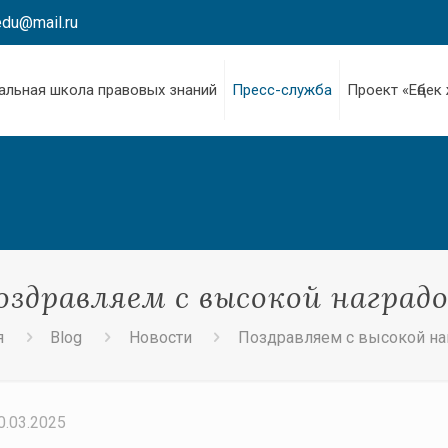
edu@mail.ru
альная школа правовых знаний
Пресс-служба
Проект «Еңбек
оздравляем с высокой наградо
я
Blog
Новости
Поздравляем с высокой на
0.03.2025