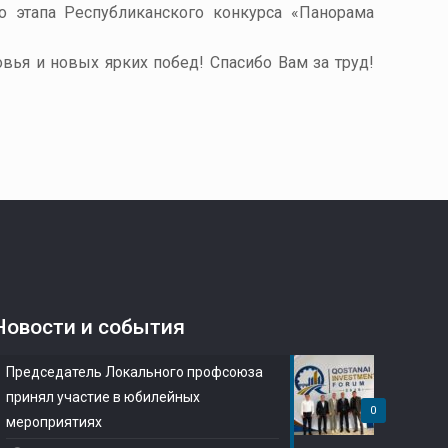
о этапа Республиканского конкурса «Панорама
вья и новых ярких побед! Спасибо Вам за труд!
Новости и события
Председатель Локального профсоюза
принял участие в юбилейных
0
мероприятиях