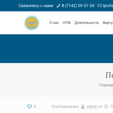
Свяжитесь с нами
8 (7142) 39-51-54
lprof
О нас
НПА
Деятельность
Вирту
П
Главна
0
Опубликовано
admin
от
1