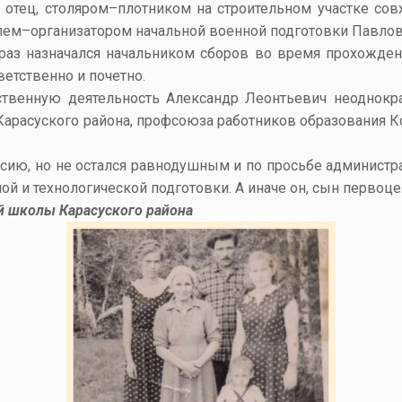
 отец, столяром–плотником на строительном участке сов
лем–организатором начальной военной подготовки Павло
раз назначался начальником сборов во время прохожде
етственно и почетно.
твенную деятельность Александр Леонтьевич неоднокр
Карасуского района, профсоюза работников образования 
сию, но не остался равнодушным и по просьбе администр
й и технологической подготовки. А иначе он, сын первоц
 школы Карасуского района