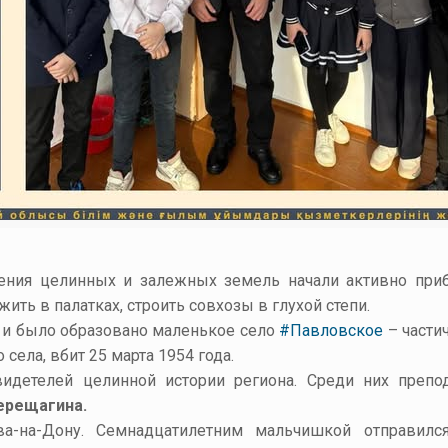
воения целинных и залежных земель начали активно пр
ить в палатках, строить совхозы в глухой степи.
 и было образовано маленькое село
#Павловское
– части
 села, вбит 25 марта 1954 года.
идетелей целинной истории региона. Среди них преп
ерещагина.
а-на-Дону. Семнадцатилетним мальчишкой отправил