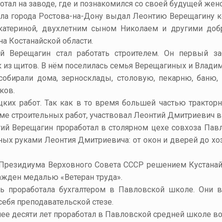
тал на заводе, где и познакомился со своей будущей жено
ола города Ростова-на-Дону выдал Леонтию Верещагину 
катериной, двухлетним сыном Николаем и другими доб
а Костанайской области.
ий Верещагин стал работать строителем. Он первый з
 из щитов. В нём поселилась семья Верещагиных и Влади
обирали дома, зерносклады, столовую, пекарню, баню,
ков.
цких работ. Так как в то время большей частью тракто
оме строительных работ, участвовал Леонтий Дмитриевич в
й Верещагин проработал в столярном цехе совхоза Павл
ных руками Леонтия Дмитриевича: от окон и дверей до хоз
 Президиума Верховного Совета СССР решением Кустанайс
ажден медалью «Ветеран труда».
ь проработала бухгалтером в Павловской школе. Они вы
себя преподавательской стезе.
ее десяти лет проработал в Павловской средней школе в