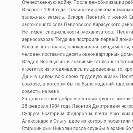
Отечественную войну. После демобилизации рабо
В апреле 1954 года Сталинский райком комсом
залежных земель. Вскоре Леонтий с женой Е
заложенного села Павловское Карасуского район
Не имея специальности механизатора, Леонт
зерносовхоза. Тогда же построили первый домик
Копали котлованы, закладывали фундаменты, с
человек поставила десять одноквартирных доми
Владел Верещагин и знаниями столярно-плотни
агрегатах изготавливались из древесины, то, кр
Да и в целом всю свою трудовую жизнь Леонти
совхозе, в котором бы не было изделий, сделан
совесть, на века.
За долголетний добросовестный труд от имени
28 февраля 1984 года Леонтий Дмитриевич нагр
Супруга Екатерина Федоровна почти всю жизн
Александра и Ольгу, двое из которых посвятили 
Старший сын Николай после службы в армии бол