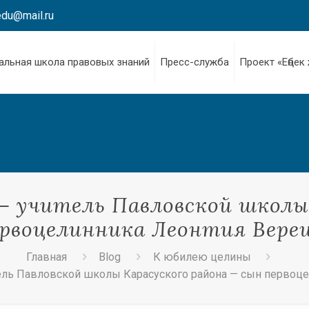
edu@mail.ru
альная школа правовых знаний
Пресс-служба
Проект «Еңбек
– учитель Павловской школы
ервоцелинника Леонтия Вере
Главная
Blog
К юбилею целины
ель Павловской школы Карасуского района — сын первоц