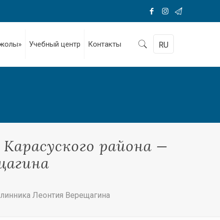
 жолы»
Учебный центр
Контакты
RU
 Карасуского района —
щагина
елинника Леонтия Верещагина