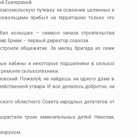
й Екатериной.
комсомольскую путевку на освоение целинных и
ровольцами прибыл на территорию только что
абил колышек – символ начала строительства
мир Ермак – первый директор совхоза.
 строили общежитие. За месяц бригада из семи
рные кабины и некоторые подшипники в сельхоз
 ремонте сельхозтехники.
овский. Пожалуй, не найдешь ни одного дома в
яйственной утвари. И все делалось добротно, на
кого областного Совета народных депутатов от
растили троих замечательных детей: Николая,
оенруком.