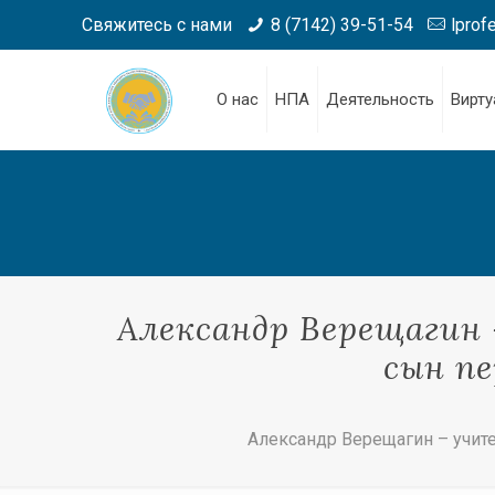
Свяжитесь с нами
8 (7142) 39-51-54
lprof
О нас
НПА
Деятельность
Вирту
Александр Верещагин 
сын п
Александр Верещагин – учит