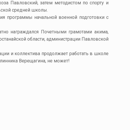
хоза Павловский, затем методистом по спорту и
вской средней школы.
ния программы начальной военной подготовки с
атно награждался Почетными грамотами акима,
Костанайской области, администрации Павловской
ации и коллектива продолжает работать в школе
елинника Верещагина, не может!