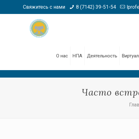
Свяжитесь с нами
8 (7142) 39-51-54
lprof
О нас
НПА
Деятельность
Виртуал
Часто встр
Гла