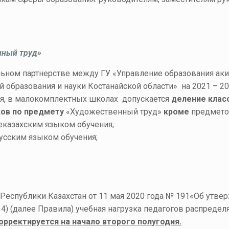
нный труд»
альном партнерстве между ГУ «Управление образования ак
ций образования и науки Костанайской области» на 2
я, в малокомплектных школах допускается
деление клас
ов по предмету
«Художественный труд»
кроме
предмето
 неказахским языком обучения;
ерусским языком обучения;
 Республики Казахстан от 11 мая 2020 года № 191«Об утв
4) (далее Правила) учебная нагрузка педагогов распредел
орректируется на начало второго полугодия.