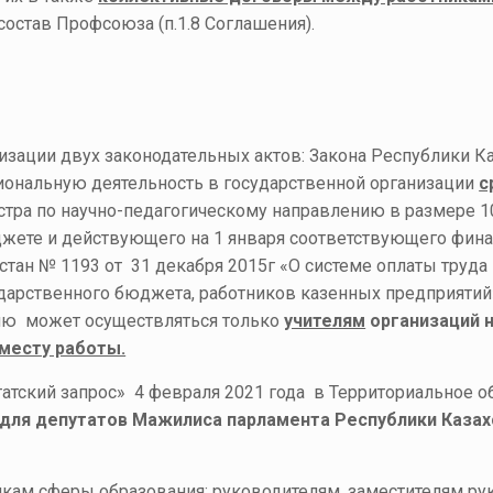
состав Профсоюза (п.1.8 Соглашения).
зации двух законодательных актов: Закона Республики Каз
ональную деятельность в государственной организации
с
стра по научно-педагогическому направлению в размере 10
жете и действующего на 1 января соответствующего фина
тан № 1193 от 31 декабря 2015г «О системе оплаты труда
ударственного бюджета, работников казенных предприятий»
нию может осуществляться только
учителям
организаций 
месту работы.
тский запрос» 4 февраля 2021 года в Территориальное
для депутатов Мажилиса парламента Республики Каза
никам сферы образования: руководителям, заместителям ру