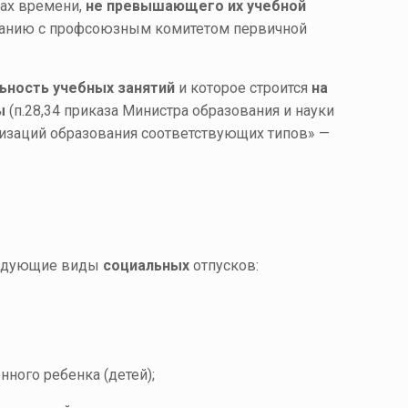
лах времени,
не превышающего их учебной
ованию с профсоюзным комитетом первичной
ьность учебных занятий
и которое строится
на
ы
(п.28,34 приказа Министра образования и науки
низаций образования соответствующих типов» —
следующие виды
социальных
отпусков:
ного ребенка (детей);