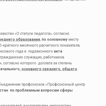
ахстан «О статусе педагога», согласно
реднего образования
,
по основному
месту
-кратного месячного расчетного показателя,
нсового года и подзаконного
акта
 гражданских служащих, работников
, согласно которого доплата за степень
начального,
основного среднего, общего
 объединение профсоюзов «Профсоюзный центр
хстан по проблемным вопросам сферы
ководителей, воспитателям, методистам,