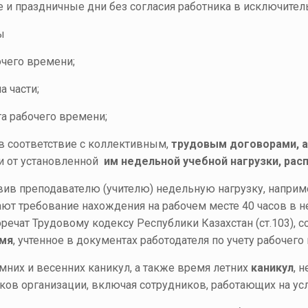
е и праздничные дни без согласия работника в исключител
ы
очего времени;
а части;
а рабочего времени;
в соответствие с коллективным,
трудовым договорами, 
и от установленной
им недельной учебной нагрузки, рас
вив преподавателю (учителю) недельную нагрузку, наприм
вают требование нахождения на рабочем месте 40 часов в не
речат Трудовому кодексу Республики Казахстан (ст.103), с
емя
, учтенное в документах работодателя по учету рабочего
мних и весенних каникул, а также время летних
каникул
, 
ков организации, включая сотрудников, работающих на ус