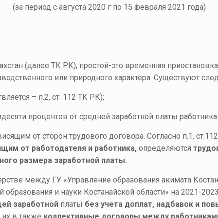
(за период с августа 2020 г по 15 февраля 2021 года)
ахстан (далее ТК РК), простой-это временная приостановк
изводственного или природного характера. Существуют сл
ляется – п.2, ст. 112 ТК РК);
десяти процентов от средней заработной платы работника – 
висящим от сторон трудового договора. Согласно п.1, ст.1
ящим от работодателя и работника,
определяются
трудо
ного размера заработной платы.
нерстве между ГУ «Управление образования акимата Кост
 образования и науки Костанайской области» на 2021-20
щей заработной
платы
без учета доплат, надбавок и по
я
их в также
коллективные договоры между работниками