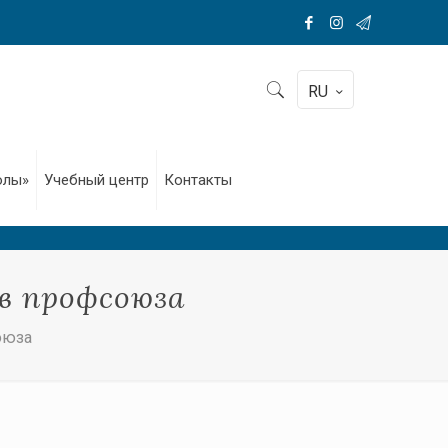
RU
олы»
Учебный центр
Контакты
в профсоюза
оюза