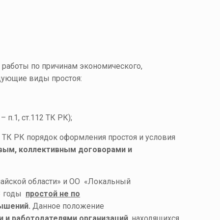
а работы по причинам экономического,
едующие виды простоя:
п.1, ст.112 ТК РК);
12 ТК РК порядок оформления простоя и условия
вым, коллективным договорами и
анайской области» и ОО «Локальный
23 годы
простой не по
вышений
.
Данное положение
 и работодателями организаций
, находящихся