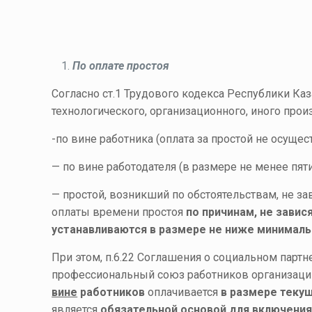
По оплате простоя
Согласно ст.1 Трудового кодекса Республики Каз
технологического, организационного, иного про
-по вине работника (оплата за простой не осуществ
— по вине работодателя (в размере не менее пяти
— простой, возникший по обстоятельствам, не за
оплаты времени простоя
по причинам, не завис
устанавливаются в размере не ниже минималь
При этом, п.6.22 Соглашения о социальном парт
профессиональный союз работников организаций
вине
работников
оплачивается
в размере теку
является
обязательной основой для включени