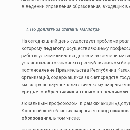
в ведении Управления образования, входящих в 
По доплате за степень магистра
На сегодняшний день существует проблема реали
которому
педагогу
, осуществляющему професси
работы устанавливается доплата за степень маги
установленного законом о республиканском бюд
постановление Правительства Республики Казахс
организаций, содержащихся за счет средств гос
магистра по научно-педагогическому направле
среднего образования
и только
по основному 
Локальным профсоюзом в рамках акции «Депута
Костанайской области» направлен
свод наказов
образования
, в том числе:
— по доплате за степень магистра другим работ