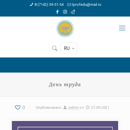
8 (7142) 39-51-54
lprofedu@mail.ru
RU
День труда
0
Опубликовано
admin
от
27.09.2021