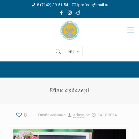
8 (7142) 39-51-54
lprofedu@mail.ru
RU
Еңбек ардагері
0
Опубликовано
admin
от
14.10.2024