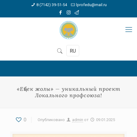
8 (7142) 39-51-54
lprofedu@mail.ru
RU
«Еңбек жолы» — уникальный проект
Локального профсоюза!
0
Опубликовано
admin
от
09.01.2025