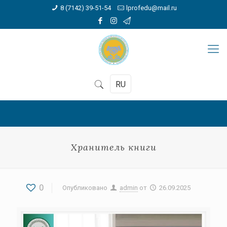
8 (7142) 39-51-54
lprofedu@mail.ru
RU
Хранитель книги
0
Опубликовано
admin
от
26.09.2025