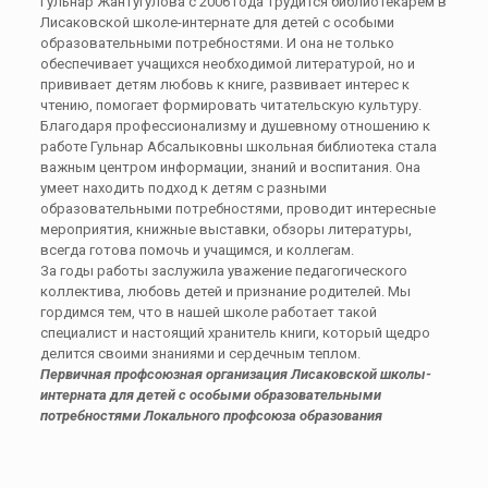
Гульнар
Жантугулова
с 2006 года трудится библиотекарем в
Лисаковской
школе-интернате для детей с особыми
образовательными потребностями. И она не только
обеспечивает учащихся необходимой литературой, но и
прививает детям любовь к книге, развивает интерес к
чтению, помогает формировать читательскую культуру.
Благодаря профессионализму и душевному отношению к
работе Гульнар Абсалыковны школьная библиотека стала
важным центром информации, знаний и воспитания. Она
умеет находить подход к детям с разными
образовательными потребностями, проводит интересные
мероприятия, книжные выставки, обзоры литературы,
всегда готова помочь и учащимся, и коллегам.
За годы работы заслужила уважение педагогического
коллектива, любовь детей и признание родителей. Мы
гордимся тем, что в нашей школе работает такой
специалист и настоящий хранитель книги, который щедро
делится своими знаниями и сердечным теплом.
Первичная профсоюзная организация​
Лисаковской
школы-
интерната для детей с особыми образовательными
потребностями Локального профсоюза образования