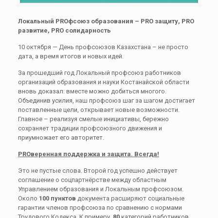
Локальный PROфсоюз образования – PRO защиту, PRO
развитие, PRO солидарность
10 октября — День профсоюзов Казахстана – не просто
дата, а время итогов и новых идей.
За прошедший год Локальный профсоюз работников
организаций образования и науки Костанайской области
вновь доказал: вместе можно добиться многого.
Объединив усилия, наш профсоюз шаг за шагом достигает
поставленные цели, открывает новые возможности.
Главное – реализуя смелые инициативы, бережно
сохраняет традиции профсоюзного движения и
приумножает его авторитет.
PROверенная поддержка и защита. Всегда!
Это не пустые слова. Второй год успешно действует
соглашение о соцпартнёрстве между областным
Управлением образования и Локальным профсоюзом.
Около
100 пунктов
документа расширяют социальные
гарантии членов профсоюза по сравнению с нормами
Трудового Кодекса. К примеру,
80
категорий работников