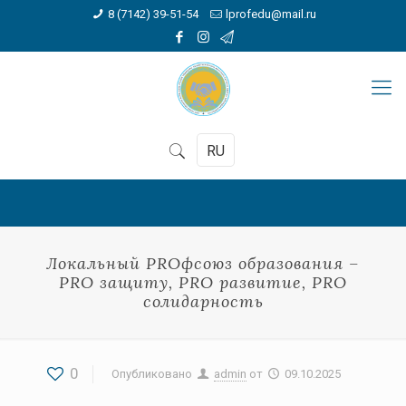
8 (7142) 39-51-54
lprofedu@mail.ru
RU
Локальный PROфсоюз образования –
PRO защиту, PRO развитие, PRO
солидарность
0
Опубликовано
admin
от
09.10.2025