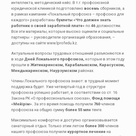
интеллекта, методический кейс. В т.г. профсоюзной
юридической клиникой подготовлено
восемь
сборников, а
в рамках кампании «Локальный профсоюз – профсоюз для
каждого» разработаны
буклеты «Что должен знать
работник о своей заработной плате»
по
46
должностям.
Все эти материалы, которые высоко оценили и социальные
партнеры – руководители организаций образования, –
доступны на сайте www.lprofedu.kz.
Актуальные вопросы трудовых отношений разъясняются и
в ходе
Дней Локального профсоюза,
которые в этом году
прошли в
Житикаринском,
Карабалыкском, Карасуском,
Мендыкаринском, Наурзумском
районах.
Члены Локального профсоюза знают: в трудный момент
поддержка будет. Уже четвертый год в структуре
профсоюза успешно работает, в соответствии со ст. 16
Закона РК «О профессиональных союзах»,
Фонд помощи
«Мейірім».
За это время помощь получили
760
членов
профсоюза на общую сумму
более 55 млн
тенге.
Максимально комфортно и доступно организовывается
санаторный отдых. Только этим летом
более 300
членов
нашего профсоюза получили
курортное лечение
на