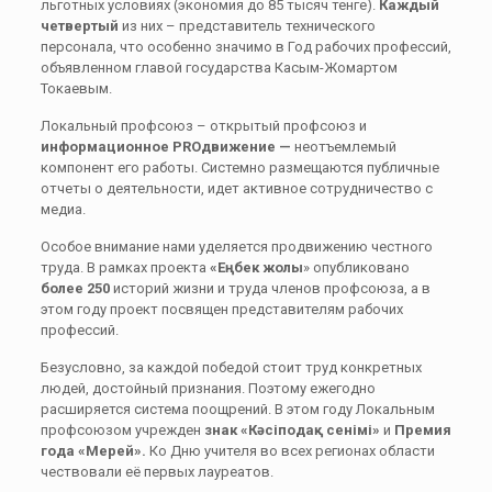
льготных условиях (экономия до 85 тысяч тенге).
Каждый
четвертый
из них – представитель технического
персонала, что особенно значимо в Год рабочих профессий,
объявленном главой государства Касым-Жомартом
Токаевым.
Локальный профсоюз – открытый профсоюз и
информационное PROдвижение —
неотъемлемый
компонент его работы. Системно размещаются публичные
отчеты о деятельности, идет активное сотрудничество с
медиа.
Особое внимание нами уделяется продвижению честного
труда. В рамках проекта
«Еңбек жолы
» опубликовано
более 250
историй жизни и труда членов профсоюза, а в
этом году проект посвящен представителям рабочих
профессий.
Безусловно, за каждой победой стоит труд конкретных
людей, достойный признания. Поэтому ежегодно
расширяется система поощрений. В этом году Локальным
профсоюзом учрежден
знак «Кәсіподақ сенімі»
и
Премия
года «Мерей».
Ко Дню учителя во всех регионах области
чествовали её первых лауреатов.