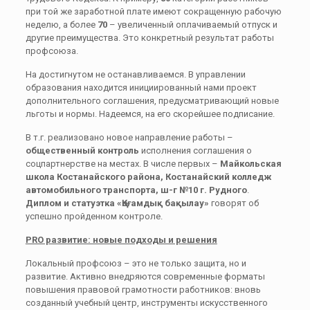
при той же заработной плате имеют сокращенную рабочую
неделю, а более
70
– увеличенный оплачиваемый отпуск и
другие преимущества. Это конкретный результат работы
профсоюза.
На достигнутом не останавливаемся. В управлении
образования находится инициированный нами проект
дополнительного соглашения, предусматривающий новые
льготы и нормы. Надеемся, на его скорейшее подписание.
В т.г. реализовано новое направление работы –
общественный контроль
исполнения соглашения о
соцпартнерстве на местах. В числе первых –
Майкольская
школа Костанайского района, Костанайский колледж
автомобильного транспорта, ш-г №10 г. Рудного
.
Диплом и статуэтка «Қоғамдық бақылау»
говорят об
успешно пройденном контроле.
PRO развитие: новые подходы и решения
Локальный профсоюз – это не только защита, но и
развитие. Активно внедряются современные форматы
повышения правовой грамотности работников: вновь
созданный учебный центр, инструменты искусственного