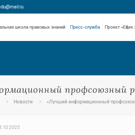
edu@mail.ru
альная школа правовых знаний
Пресс-служба
Проект «Еңбек
ормационный профсоюзный ре
Новости
«Лучший информационный профсоюзны
3.10.2025