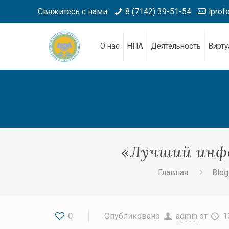
Свяжитесь с нами
8 (7142) 39-51-54
lprof
О нас
НПА
Деятельность
Вирту
«Лучший инф
Главная
Blog
0
Опубликовано
admin
от
1