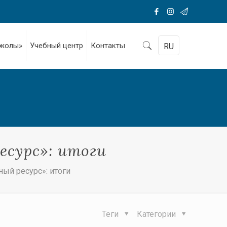
 жолы»
Учебный центр
Контакты
RU
сурс»: итоги
й ресурс»: итоги
Теги
Категории