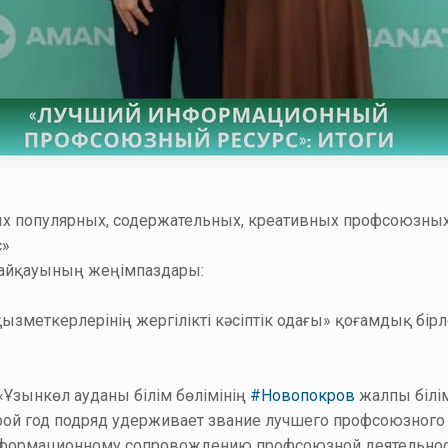
х популярных, содержательных, креативных профсоюзных
с»
 байқауының жеңімпаздары:
меткерлерінің жергілікті кәсіптік одағы» қоғамдық бірлес
«Ұзынкөл ауданы білім бөлімінің
#Новопокров
жалпы білі
ой год подряд удерживает звание лучшего профсоюзного 
информационному сопровождению профсоюзной деятельнос