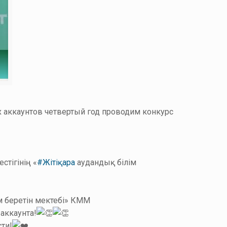
 аккаунтов четвертый год проводим
конкурс
тігінің «
#Жітіқара
аудандық білім
м беретін мектебі» КММ
аккаунта!
ти!