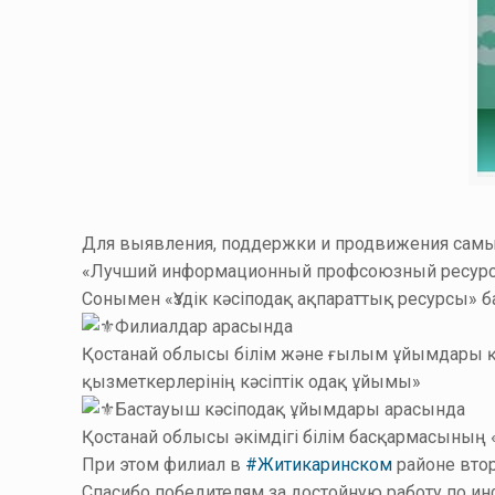
Для выявления, поддержки и продвижения самы
«Лучший информационный профсоюзный ресур
Сонымен «Үздік кәсіподақ ақпараттық ресурсы»
Филиалдар арасында
Қостанай облысы білім және ғылым ұйымдары қыз
қызметкерлерінің кәсіптік одақ ұйымы»
Бастауыш кәсіподақ ұйымдары арасында
Қостанай облысы әкімдігі білім басқармасының 
При этом филиал в
#Житикаринском
районе втор
Спасибо победителям за достойную работу по 