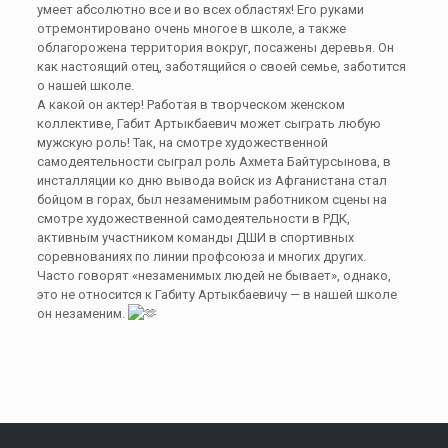
умеет абсолютно все и во всех областях! Его руками
отремонтировано очень многое в школе, а также
облагорожена территория вокруг, посажены деревья. Он
как настоящий отец, заботящийся о своей семье, заботится
о нашей школе.
А какой он актер! Работая в творческом женском
коллективе, Габит Артыкбаевич может сыграть любую
мужскую роль! Так, на смотре художественной
самодеятельности сыграл роль Ахмета Байтурсынова, в
инсталляции ко дню вывода войск из Афганистана стал
бойцом в горах, был незаменимым работником сцены на
смотре художественной самодеятельности в РДК,
активным участником команды ДШИ в спортивных
соревнованиях по линии профсоюза и многих других.
Часто говорят «незаменимых людей не бывает», однако,
это не относится к Габиту Артыкбаевичу — в нашей школе
он незаменим.