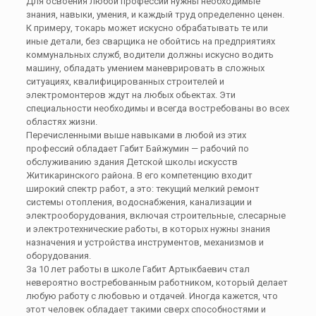
Для освоения любой профессии нужны необходимые
знания, навыки, умения, и каждый труд определенно ценен.
К примеру, токарь может искусно обрабатывать те или
иные детали, без сварщика не обойтись на предприятиях
коммунальных служб, водители должны искусно водить
машину, обладать умением маневрировать в сложных
ситуациях, квалифицированных строителей и
электромонтеров ждут на любых обьектах. Эти
специальности необходимы и всегда востребованы во всех
областях жизни.
Перечисленными выше навыками в любой из этих
профессий обладает Габит
Байжумин
— рабочий по
обслуживанию здания Детской школы искусств
Житикаринского
района. В его компетенцию входит
широкий спектр работ, а это: текущий мелкий ремонт
системы отопления, водоснабжения, канализации и
электрооборудования, включая строительные, слесарные
и электротехнические работы, в которых нужны знания
назначения и устройства инструментов, механизмов и
оборудования.
За 10 лет работы в школе Габит Артыкбаевич стал
невероятно востребованным работником, который делает
любую работу с любовью и отдачей. Иногда кажется, что
этот человек обладает такими сверх способностями и