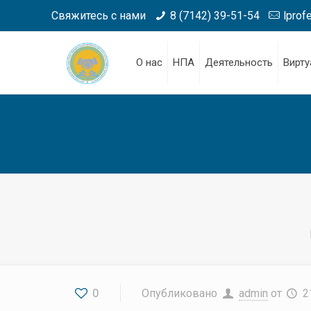
Свяжитесь с нами
8 (7142) 39-51-54
lprof
О нас
НПА
Деятельность
Вирту
0
Опубликовано
admin
от
2