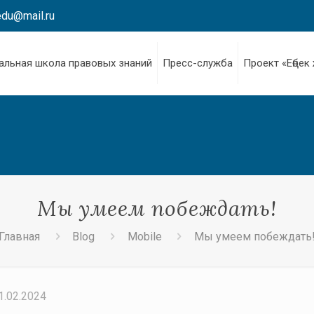
edu@mail.ru
альная школа правовых знаний
Пресс-служба
Проект «Еңбек
Мы умеем побеждать!
Главная
Blog
Mobile
Мы умеем побеждать
1.02.2024