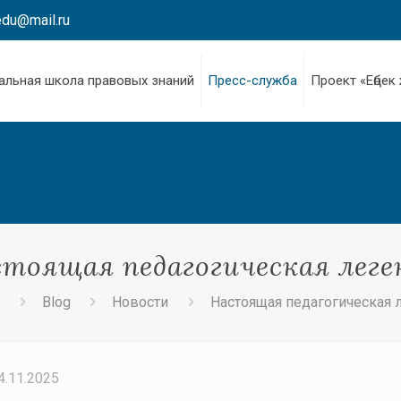
edu@mail.ru
альная школа правовых знаний
Пресс-служба
Проект «Еңбек
тоящая педагогическая леге
я
Blog
Новости
Настоящая педагогическая 
4.11.2025