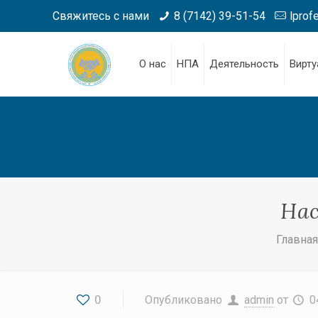
Свяжитесь с нами
8 (7142) 39-51-54
lprof
О нас
НПА
Деятельность
Вирту
Нас
Главна
0
Опубликовано
admin
от
0