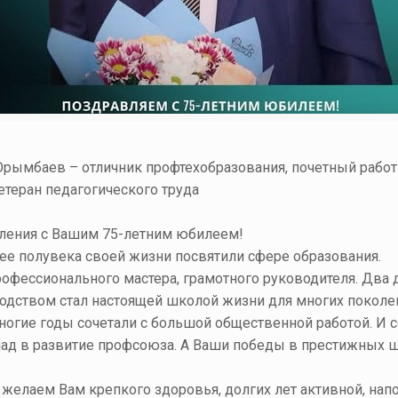
Орымбаев
– отличник профтехобразования, почетный работ
етеран педагогического труда
ления с Вашим 75-летним юбилеем!
лее полувека своей жизни посвятили сфере образования.
рофессионального мастера, грамотного руководителя. Два 
дством стал настоящей школой жизни для многих поколен
огие годы сочетали с большой общественной работой. И се
лад в развитие профсоюза. А Ваши победы в престижных 
 желаем Вам крепкого здоровья, долгих лет активной, на