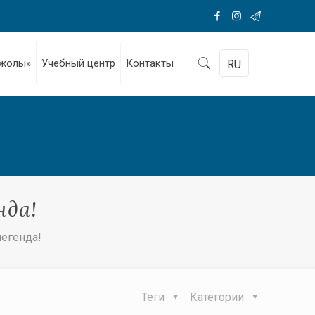
 жолы»
Учебный центр
Контакты
RU
нда!
легенда!
Теги
Категории