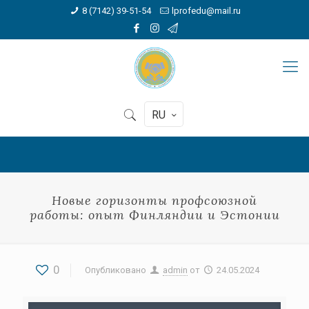
8 (7142) 39-51-54
lprofedu@mail.ru
RU
Новые горизонты профсоюзной
работы: опыт Финляндии и Эстонии
0
Опубликовано
admin
от
24.05.2024