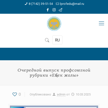
8 (7142) 39-51-54
lprofedu@mail.ru
RU
Очередной выпуск профсоюзной
рубрики «Еңбек жолы»
0
Опубликовано
admin
от
10.03.2025