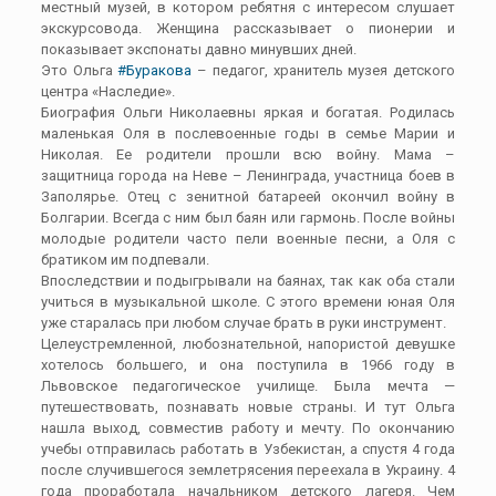
местный музей, в котором ребятня с интересом слушает
экскурсовода. Женщина рассказывает о пионерии и
показывает экспонаты давно минувших дней.
Это Ольга
#Буракова
– педагог, хранитель музея детского
центра «Наследие».
Биография Ольги Николаевны яркая и богатая. Родилась
маленькая Оля в послевоенные годы в семье Марии и
Николая. Ее родители прошли всю войну. Мама –
защитница города на Неве – Ленинграда, участница боев в
Заполярье. Отец с зенитной батареей окончил войну в
Болгарии. Всегда с ним был баян или гармонь. После войны
молодые родители часто пели военные песни, а Оля с
братиком им подпевали.
Впоследствии и подыгрывали на баянах, так как оба стали
учиться в музыкальной школе. С этого времени юная Оля
уже старалась при любом случае брать в руки инструмент.
Целеустремленной, любознательной, напористой девушке
хотелось большего, и она поступила в 1966 году в
Львовское педагогическое училище. Была мечта —
путешествовать, познавать новые страны. И тут Ольга
нашла выход, совместив работу и мечту. По окончанию
учебы отправилась работать в Узбекистан, а спустя 4 года
после случившегося землетрясения переехала в Украину. 4
года проработала начальником детского лагеря. Чем