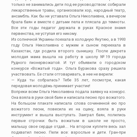
только не занимались дети под ее руководством: собирали
лекарственные травы, организовали хор, народный театр,
ансамбль. Как бы ни уставала Ольга Николаевна, а вечером
брала баян и вместе с детьми пела и плясала до темноты.
Все эти годы педагог держала в руках Красное знамя
первенства, не уступая его никому.
Из солнечной Украины поехала в холодную Якутию, а в 1993
году Ольга Николаевна с мужем и сыном переехала в
Казахстан, где родила второго сынишку. После декрета
молодая мама вышла на работу в школу №19 города
Рудного пионервожатой. И тут объявили о городском
конкурсе «Вожатый года». Ольга Буракова сразу решила
участвовать. Ее стали отговаривать, в нее не верили:
— Куда ты собралась? Тебе 35 лет, посмотри, какая
передовая молодёжь принимает участие!
Вопреки всем Ольга Николаевна подала заявку на конкурс.
Она взяла в руки свой баян и написала песню про вожатого.
На большом плакате написала слова сочиненной ею про
вожатого песни, повесила их на сцену, взяла в руки
инструмент и вышла выступать. Заиграл баян, полились
первые строчки: быть вожатым в школе не просто,
малышу свое сердце отдай…. На втором куплете весь зал
подхватил песню. Пели все: взрослые и дети. Гран-при