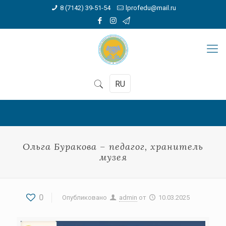
8 (7142) 39-51-54
lprofedu@mail.ru
RU
Ольга Буракова – педагог, хранитель
музея
0
Опубликовано
admin
от
10.03.2025