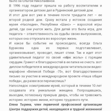
было за Ольгой Николаевной.
В 1996 году педагог пришла на работу воспитателем и
организатором детских дел в Рудненский детский дом.
И этот дом вот уже в течение почти тридцати лет – ее
второй родной дом. Сразу встала у истоков создания
музея «Наследие», Республики «Шанс» — взрослой игры
детей, где они учатся жить. Для детей это была игра, для
педагога – ответственность за судьбы своих выпускников,
которых она отпускала во взрослую жизнь.
И какое бы событие не происходило, всегда Ольга
Буракова одна из первых подготавливает,
организовывает, проводит, пишет стихи. Так и идет этот
удивительный педагог по своей «еңбек жолы» с горящим
сердцем. Грамот и благодарностей в ее папке не счесть: вот
диплом победителя в международном читательском видео-
марафоне «Великой Победе -75», вот благодарственное
письмо за участие в международном проекте «Наша общая
победа», да разве все перечислишь?
Напоследок осматриваем музей, который в течение 10 лет
создавала эта уникальная женщина. Попрощавшись,
выходим, потихоньку прикрыв дверь, чтобы не тревожить
историю: историю жизни, историю трудового пути.
Елена Тырина, член первичной профсоюзной организации
Центра поддержки детей, находящихся в трудной жизненной