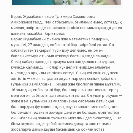
Берик Жумабаевич және Гульмира Хамияловна
Амиржановтарды
тек отбасылық байланыс емес, ұстаздық
миссия, шәкіртке деген жауапкершілік пен мамандыққа деген
шынайы махаббат біріктіреді.
Берик Жумабаевич физика және математика пәндерінің
мұғалімі, 27 жылдық еңбек өтілі бар тәжірибелі ұстаз. Ол
сабақты тек тақырып түсіндіру деп емес, өмірмен
байланыстыра отырып өткізуді басты қағида санайды.
Оның сабақтарында формула мен заңдылықтар құрғақ
күйінде қалмайды — олар күнделікті өмірден алынған
мысалдар арқылы «тіріліп» кетеді. Оның өзі үшін ең үлкен
жетістік — «мені таңдаған оқушылардың сенімі» дейді ол.
Гульмира Хамияловна — химия және биология пәнінің мұғалімі,
16 жылдық еңбек өтілі бар, балалар психологиясын терең
меңгерген, сабырлы да талапшыл ұстаз. Ол үшін әр оқушы —
жеке әлем. Гульмира Хамияловнанаң сабағына қатысқан
балалардың функционалдық сауаттылығы мен сабақтағы
белсенділігі әрдайым жоғары деңгейде болады. Әріптестері
оны «баланың жанын түсінетін мұғалім» деп сипаттайды. Ол
білім алушыларды үзбей олимпиадаларға және ғылыми
жобаларға дайындауды басымдыққа қойған ұстаз.