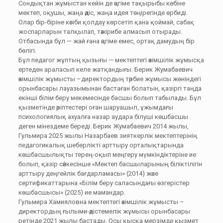
Сондықтан жұмыстан кейін де әңгіме тақырыбы көбіне
мектеп, оқушы, жаңа әдіс, жаңа идея төңірегінде өрбиді.
Олар бір-біріне кәсіби қолдау көрсетіп қана қоймай, сабақ
жоспарларын талқылап, тәжірибе алмасып отырады.
Отбасында бұл — жай ғана әңгіме емес, ортақ дамудың бір
бөлігі.
Бұл педагог жұптың қызығы — мектептегі әкімшілік жұмысқа
ертеден араласып келе жатқандығы. Берик Жумабаевич
әкімшілік жұмысты –директордың тәрбие жұмысы жөніндегі
орынбасары лауазымынан бастаған болатын, қазіргі таңда
екінші білім беру мекемесінде басшы болып табылады. Бұл
қызметінде әріптестері оған шаруашыл, ұжымдағы
психологиялық ахуалға назар аудара білуші көшбасшы
деген мінездеме береді. Берик Жумабаевич 2014 жылы,
Гульмира 2025 жылы Назарбаев зияткерлік мектептерінің
педагогикалық шеберлікті арттыру орталықтарында
көшбасшылықты терең-оқып меңгеру мүмкіндіктеріне ие
болып, қазір сәйкесінше «Мектеп басшыларының біліктілігін
арттыру деңгейлік бағдарламасы» (2014) және
сертификаттарына «Білім беру саласындағы өзгерістер
көшбасшысы» (2025) ие мамандар.
Гульмира Хамияловна мектептегі әкімшілік жұмысты –
директордың ғылыми-әдістемелік жұмысы орынбасары
ретінде 2021 жылы бастады. Осы қысқа мерзімде қызмет