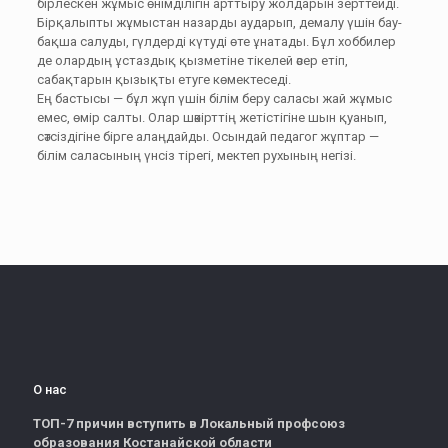
бірлескен жұмыс өнімділігін арттыру жолдарын зерттейді.
Бірқалыпты жұмыстан назарды аударып, демалу үшін бау-
бақша салуды, гүлдерді күтуді өте ұнатады. Бұл хоббилер
де олардың ұстаздық қызметіне тікелей әсер етіп,
сабақтарын қызықты етуге көмектеседі.
Ең бастысы — бұл жұп үшін білім беру саласы жай жұмыс
емес, өмір салты. Олар шәкірттің жетістігіне шын қуанып,
сәтсіздігіне бірге алаңдайды. Осындай педагог жұптар —
білім саласының үнсіз тірегі, мектеп рухының негізі.
О нас
ТОП-7 причин вступить в Локальный профсоюз
образования Костанайской области