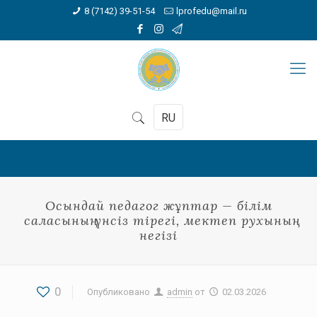
8 (7142) 39-51-54
lprofedu@mail.ru
RU
Осындай педагог жұптар — білім
саласының үнсіз тірегі, мектеп рухының
негізі
0
Опубликовано
admin
от
02.03.2026