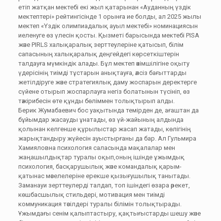
етіп жатқан мектебі екі жыл қатарынан «Ауданның үздік
мектептері» рейтингісінде 1 орынға ие болды, ал 2025 жылы
мектеп «Үздік олимпиадалық ауыл мектебі» номинациясын
иеленуге өз үлесін қосты. Қызметі барысында мектебі PISA
және PIRLS халықаралық зерттеулеріне қатысып, білім
сапасының халықаралық деңгейдегі көрсеткіштерін
талдауға мүмкіндік алады. Бұл мектеп әкімшілігіне оқыту
үдерісінің тиімді тұстарын анықтауға, әлсіз бағыттарды
жетілдіруге және стратегиялық даму жоспарын деректерге
сүйене отырып жоспарлауға негіз болатынын түсініп, өз
тәжірибесін өте құнды бөліммен толықтырып алды.
Берик Жумабаевич бос уақытында темірден де, ағаштан да
бұйымдар жасауды ұнатады, өз үй-жайының алдында
қолынан келгенше құрылыстар жасап жатады, көлігінің
жарықтандыру жүйесін ауыстырғаны да бар. Ал Гульмира
Хамияловна психология саласында мақалалар мен
жаңашылдықтар туралы оқып,оның ішінде ұжымдық
психология, басқарушылық және командалық қарым-
қатынас мәселелеріне ерекше қызығушылық танытады.
Заманауи зерттеулерді талдап, топ ішіндегі өзара әрекет,
көшбасшылық стильдері, мотивация мен тиімді
коммуникация тәсілдері туралы білімін толықтырады.
Ұжымдағы сенім қалыптастыру, қақтығыстарды шешу және