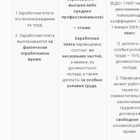
(БДО= 17697 тен
высшее либо
умножением
среднее
1.Заработная плата-
повышающ
профессиональное)
это вознаграждение
коэффициент 1,
за труд;
1 января 2024 
— стажа.
плюс:
2. Заработная плата
Заработная
выплачивается
за
1). доплата 
плата
переводчика
фактически
особые усло
состоит
из
отработанное
труда — 10 %
нескольких частей,
время
.
должностно
а именно, из
оклада.
должностного
оклада, а также
2. Переводч
доплаты
за особые
может работ
условия труда.
также по
совместительс
заключени
трудовог
договора
свободное 
основной ра
время.