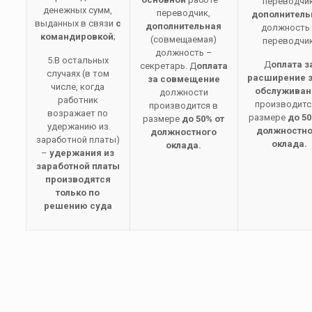
переводчик
денежных сумм,
переводчик,
дополнитель
выданных в связи
с
дополнительная
должность
командировкой
;
(совмещаемая)
переводчик
должность –
5.В остальных
Д
оплата з
секретарь. Д
оплата
случаях (в том
расширение 
за совмещение
числе, когда
обслуживан
должности
работник
производитс
производится в
возражает по
размере
до 50
размере
до 50% от
удержанию из
должностно
должностного
заработной платы)
оклада.
оклада.
–
удержания из
заработной платы
производятся
только по
решению суда