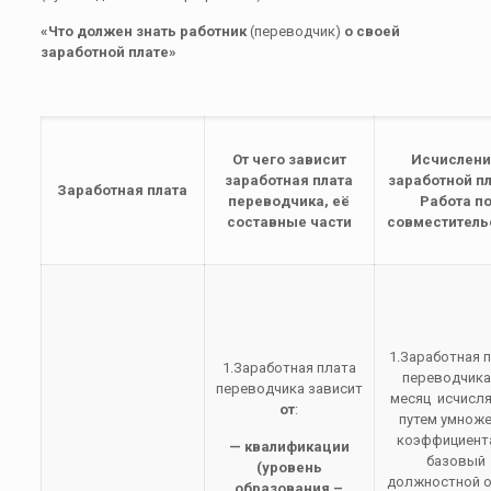
«Что должен знать работник
(переводчик)
о своей
заработной плате»
От чего зависит
Исчислен
заработная плата
заработной п
Заработная плата
переводчика, её
Работа п
составные части
совместитель
1.Заработная 
1.Заработная плата
переводчика
переводчика зависит
месяц исчисля
от
:
путем умнож
коэффициент
— квалификации
базовый
(уровень
должностной 
образования –