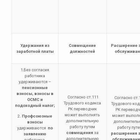
Удержания из
Совмещение
Расширение 
заработной платы
должностей
обслужива
1.Без согласия
работника
удерживаются –
пенсионные
взносы, взносы в
Согласно ст.111
Согласно ст.
ОСМС и
Трудового кодекса
Трудового код
подоходный налог;
РК переводчик
РК переводч
может выполнять
может выпол
2
.
Профсоюзные
дополнительную
дополнитель
взносы
работу путем
работу пут
удерживаются
по
совмещения
за
расширения 
заявлению
дополнительную
обслуживани
работника.