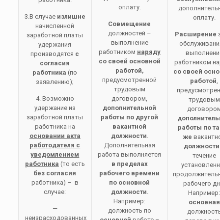
оплату.
дополнитель
3.В случае
излишне
оплату.
Совмещение
начисленной
должностей –
Расширение
заработной платы
выполнение
обслуживани
удержания
работником
наряду
выполнени
производятся
с
со своей основной
работником на
согласия
работой,
со своей осн
работника
(по
предусмотренной
работой
,
заявлению);
трудовым
предусмотре
4. Возможно
договором,
трудовым
удержание из
дополнительной
договоро
заработной платы
работы по другой
дополнитель
работника на
вакантной
работы
по т
основании акта
должности
.
же
вакантн
работодателя с
Дополнительная
должности
уведомлением
работа выполняется
течение
работника
(то есть
в пределах
установлен
без согласия
рабочего времени
продолжитель
работника) – в
по основной
рабочего дн
случае:
должности
.
Например
Например:
основная
—
должность по
должност
неизрасходованных
основной
работе –