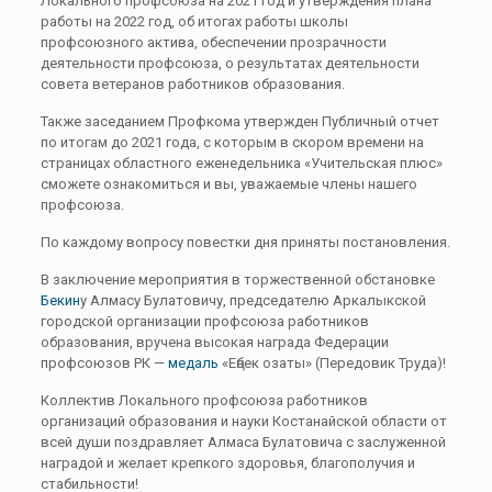
Локального профсоюза на 2021 год и утверждения плана
работы на 2022 год, об итогах работы школы
профсоюзного актива, обеспечении прозрачности
деятельности профсоюза, о результатах деятельности
совета ветеранов работников образования.
Также заседанием Профкома утвержден Публичный отчет
по итогам до 2021 года, с которым в скором времени на
страницах областного еженедельника «Учительская плюс»
сможете ознакомиться и вы, уважаемые члены нашего
профсоюза.
По каждому вопросу повестки дня приняты постановления.
В заключение мероприятия в торжественной обстановке
Бекин
у Алмасу Булатовичу, председателю Аркалыкской
городской организации профсоюза работников
образования, вручена высокая награда Федерации
профсоюзов РК —
медаль
«Еңбек озаты» (Передовик Труда)!
Коллектив Локального профсоюза работников
организаций образования и науки Костанайской области от
всей души поздравляет Алмаса Булатовича с заслуженной
наградой и желает крепкого здоровья, благополучия и
стабильности!