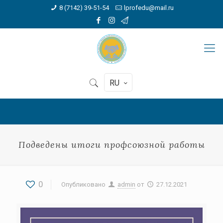
8 (7142) 39-51-54
lprofedu@mail.ru
RU
Подведены итоги профсоюзной работы
0
Опубликовано
admin
от
27.12.2021