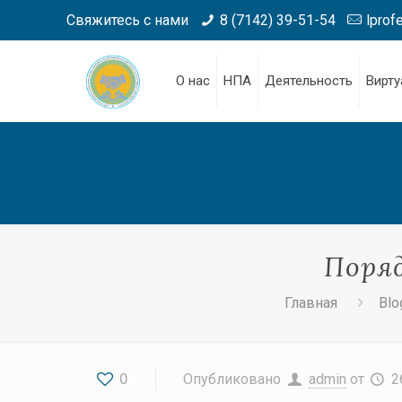
Свяжитесь с нами
8 (7142) 39-51-54
lprof
О нас
НПА
Деятельность
Вирту
Поряд
Главная
Blo
0
Опубликовано
admin
от
2