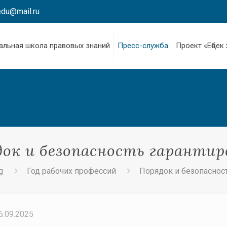
edu@mail.ru
альная школа правовых знаний
Пресс-служба
Проект «Еңбек
ок и безопасность гаранти
g
Год рабочих профессий
Порядок и безопаснос
6.09.2025