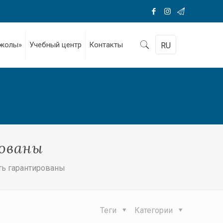
 жолы»
Учебный центр
Контакты
RU
рованы
ть гарантированы
Теги
Категории