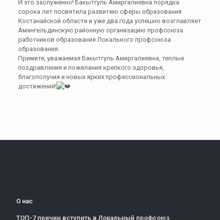
И это заслуженно! Бакытгуль Амиргалиевна порядка
сорока лет посвятила развитию сферы образования
Костанайской области и уже два года успешно возглавляет
Амангельдинскую районную организацию профсоюза
работников образования Локального профсоюза
образования.
Примите, уважаемая Бакытгуль Амиргалиевна, теплые
поздравления и пожелания крепкого здоровья,
благополучия и новых ярких профессиональных
достижений!
О нас
ТОП-7 причин вступить в Локальный профсоюз