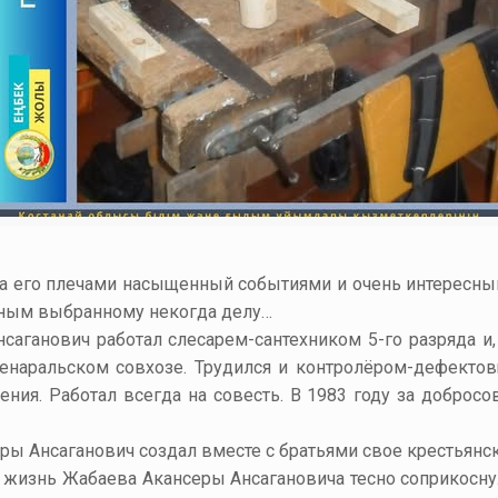
за его плечами насыщенный событиями и очень интересный
рным выбранному некогда делу…
саганович работал слесарем-сантехником 5-го разряда и,
Кенаральском совхозе. Трудился и контролёром-дефекто
ния. Работал всегда на совесть. В 1983 году за доброс
ры Ансаганович создал вместе с братьями свое крестьянск
) жизнь Жабаева Акансеры Ансагановича тесно соприкоснул