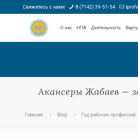
Свяжитесь с нами
8 (7142) 39-51-54
lprof
О нас
НПА
Деятельность
Вирту
Акансеры Жабаев — 
Главная
Blog
Год рабочих профессий