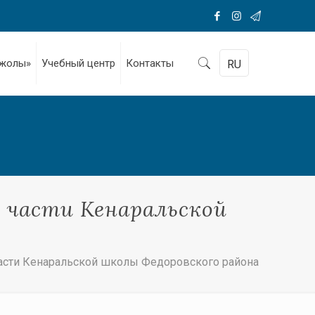
 жолы»
Учебный центр
Контакты
RU
 части Кенаральской
асти Кенаральской школы Федоровского района