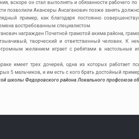
ия, вскоре он стал выполнять и обязанности рабочего п
ти позволили Акансеры Ансаганович позже занять должно
лядный пример, как благодаря постоянно совершенств
емена востребованным специалистом.
анович награжден Почетной грамотой акима района, грамо
тзывчивый, творческий и ответственный человек. К не
 огромным желанием играет с ребятами в настольные и
раке имеет трех дочерей, одна из которых работает п
рых 5 мальчиков, и им есть с кого брать достойный пример
кой школы Федоровского района Локального профсоюза о