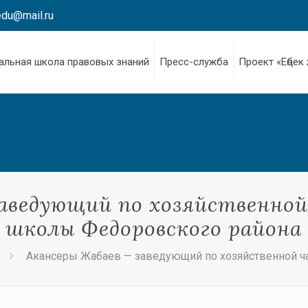
edu@mail.ru
альная школа правовых знаний
Пресс-служба
Проект «Еңбек
заведующий по хозяйственной
школы Федоровского района
Акансеры Жабаев — заведующий по хозяйственной ч