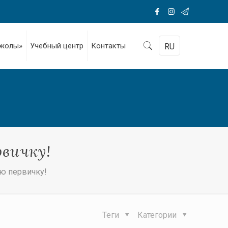
 жолы»
Учебный центр
Контакты
RU
вичку!
ю первичку!
Теги
Категории