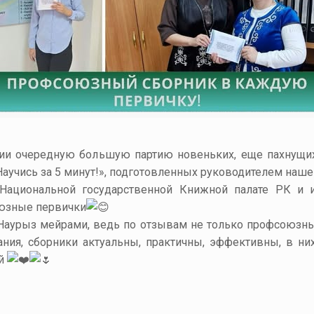
фии очередную большую партию новеньких, еще пахнущи
аучись за 5 минут!», подготовленных руководителем наш
ациональной государственной Книжной палате РК и 
оюзные первички
 Наурыз мейрами, ведь по отзывам не только профсоюзны
ания, сборники
актуальны
, практичны, эффективны, в н
ий