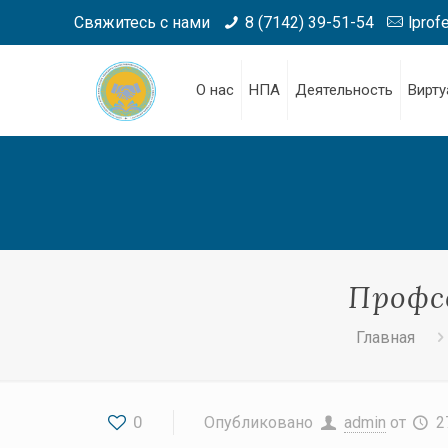
Свяжитесь с нами
8 (7142) 39-51-54
lprof
О нас
НПА
Деятельность
Вирту
Профс
Главная
0
Опубликовано
admin
от
2