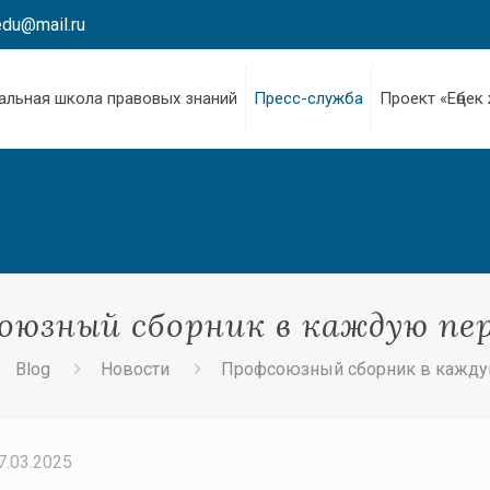
edu@mail.ru
альная школа правовых знаний
Пресс-служба
Проект «Еңбек
оюзный сборник в каждую пер
Blog
Новости
Профсоюзный сборник в кажду
7.03.2025