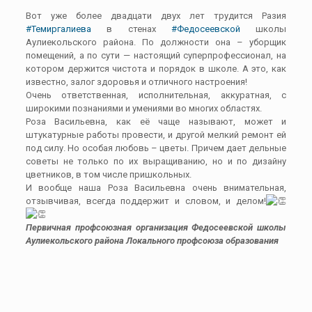
Вот уже более двадцати двух лет трудится Разия
#Темиргалиева
в стенах
#Федосеевской
школы
Аулиекольского района. По должности она – уборщик
помещений, а по сути — настоящий суперпрофессионал, на
котором держится чистота и порядок в школе. А это, как
известно, залог здоровья и отличного настроения!
Очень ответственная, исполнительная, аккуратная, с
широкими познаниями и умениями во многих областях.
Роза Васильевна, как её чаще называют, может и
штукатурные работы провести, и другой мелкий ремонт ей
под силу. Но особая любовь – цветы. Причем дает дельные
советы не только по их выращиванию, но и по дизайну
цветников, в том числе пришкольных.
И вообще наша Роза Васильевна очень внимательная,
отзывчивая, всегда поддержит и словом, и делом!
Первичная профсоюзная организация Федосеевской школы
Аулиекольского
района Локального профсоюза образования