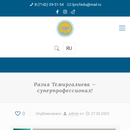
8 (7142) 39-51-54
lprofedu@mail.ru
RU
Разия Темиргалиева —
суперпрофессионал!
0
Опубликовано
admin
от
27.03.2025