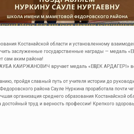
зования Костанайской области и установленному взаимод
учить заслуженные государственные награды — медаль «Е
ет сам аким района!
АУБА КАИРЖАНОВИЧ вручает медаль «ЕҢБЕК АРДАГЕРІ» ве
анию, пройдя славный путь от учителя истории до руковод
едоровского района Сауле Нуркина проработала почти чет
учшая организация среднего образования Костанайской обл
а достойный труд и верность профессии! Крепкого здоровья