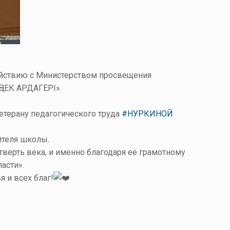
ействию с Министерством просвещения
ҢБЕК АРДАГЕРІ».
терану педагогического труда
#НУРКИНОЙ
ителя школы.
верть века, и именно благодаря её грамотному
асти».
 и всех благ!