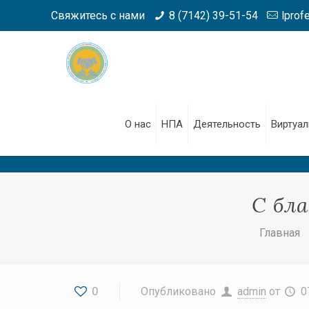
Свяжитесь с нами
8 (7142) 39-51-54
lprof
О нас
НПА
Деятельность
Виртуал
С бла
Главная
0
Опубликовано
admin
от
0