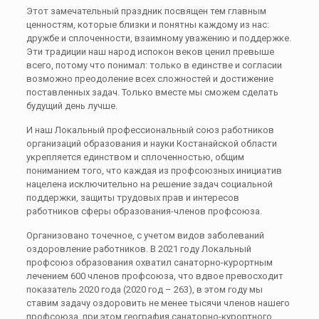
Этот замечательный праздник посвящен тем главным
ценностям, которые близки и понятны каждому из нас:
дружбе и сплоченности, взаимному уважению и поддержке.
Эти традиции наш народ испокон веков ценил превыше
всего, потому что понимал: только в единстве и согласии
возможно преодоление всех сложностей и достижение
поставленных задач. Только вместе мы сможем сделать
будущий день лучше.
И наш Локальный профессиональный союз работников
организаций образования и науки Костанайской области
укрепляется единством и сплоченностью, общим
пониманием того, что каждая из профсоюзных инициатив
нацелена исключительно на решение задач социальной
поддержки, защиты трудовых прав и интересов
работников сферы образования-членов профсоюза.
Организовано точечное, с учетом видов заболеваний
оздоровление работников. В 2021 году Локальный
профсоюз образования охватил санаторно-курортным
лечением 600 членов профсоюза, что вдвое превосходит
показатель 2020 года (2020 год – 263), в этом году мы
ставим задачу оздоровить не менее тысячи членов нашего
профсоюза, при этом география санаторно-курортного