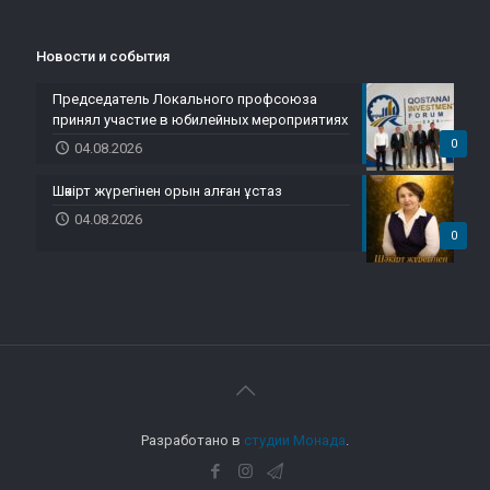
Новости и события
Председатель Локального профсоюза
принял участие в юбилейных мероприятиях
0
04.08.2026
Шәкірт жүрегінен орын алған ұстаз
04.08.2026
0
Разработано в
студии Монада
.