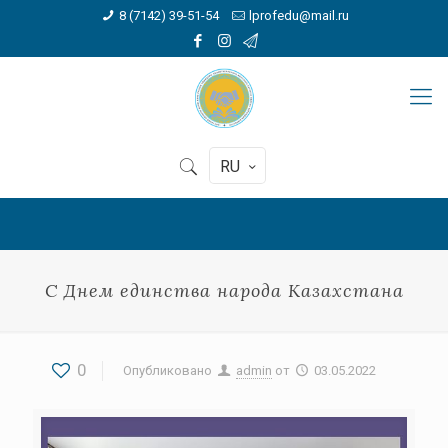
8 (7142) 39-51-54
lprofedu@mail.ru
RU
С Днем единства народа Казахстана
0
Опубликовано
admin
от
03.05.2022