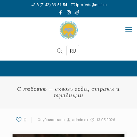
8 (7142) 39-51-54
lprofedu@mail.ru
RU
С любовью — сквозь годы, страны и
традиции
0
Опубликовано
admin
от
13.05.2026