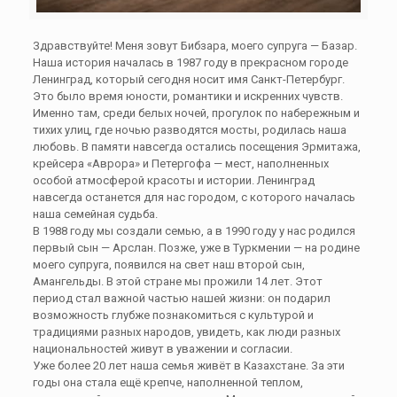
Здравствуйте! Меня зовут Бибзара, моего супруга — Базар.
Наша история началась в 1987 году в прекрасном городе
Ленинград, который сегодня носит имя Санкт-Петербург.
Это было время юности, романтики и искренних чувств.
Именно там, среди белых ночей, прогулок по набережным и
тихих улиц, где ночью разводятся мосты, родилась наша
любовь. В памяти навсегда остались посещения Эрмитажа,
крейсера «Аврора» и Петергофа — мест, наполненных
особой атмосферой красоты и истории. Ленинград
навсегда останется для нас городом, с которого началась
наша семейная судьба.
В 1988 году мы создали семью, а в 1990 году у нас родился
первый сын — Арслан. Позже, уже в Туркмении — на родине
моего супруга, появился на свет наш второй сын,
Амангельды. В этой стране мы прожили 14 лет. Этот
период стал важной частью нашей жизни: он подарил
возможность глубже познакомиться с культурой и
традициями разных народов, увидеть, как люди разных
национальностей живут в уважении и согласии.
Уже более 20 лет наша семья живёт в Казахстане. За эти
годы она стала ещё крепче, наполненной теплом,