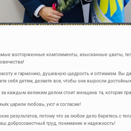
самые восторженные комплименты, изысканные цветы, теп
ловечества!
расоту и гармонию, душевную щедрость и оптимизм. Вы да
аете себя детям, делаете все, чтобы они выросли достойн
 за каждым великим делом стоит женщина: та, которая пра
мьях царили любовь, уют и согласие!
оких результатов, потому что за любое дело беретесь с т
ваш добросовестный труд, понимание и надежность!