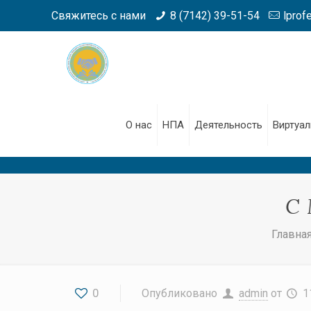
Свяжитесь с нами
8 (7142) 39-51-54
lprof
О нас
НПА
Деятельность
Виртуал
С 
Главна
0
Опубликовано
admin
от
1