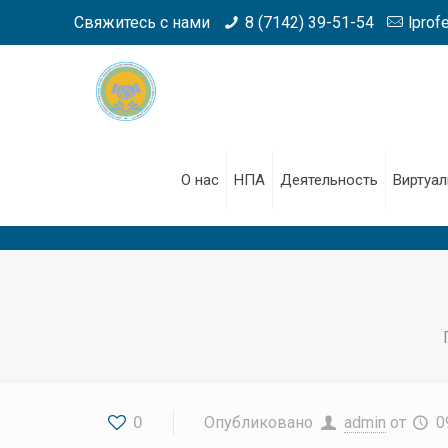
Свяжитесь с нами
8 (7142) 39-51-54
lprof
О нас
НПА
Деятельность
Виртуал
0
Опубликовано
admin
от
0