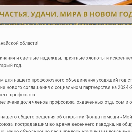
найской области!
минания и светлые надежды, приятные хлопоты и искренне
тарый год.
лом для нашего профсоюзного объединения уходящий год 
ие нового соглашения о социальном партнерстве на 2024
шего профсоюза.
величена доля членов профсоюза, охваченных отдыхом и оз
ь нашего общего решения об открытии Фонда помощи «Мей
оюза, пострадавшим во время весеннего паводка, на общ
льно. Наше объединение расширилось крупными членскими