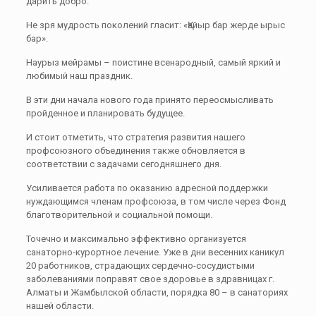
дарить добро.
Не зря мудрость поколений гласит: «Қайыр бар жерде ырыс
бар».
Наурыз мейрамы – поистине всенародный, самый яркий и
любимый наш праздник.
В эти дни начала нового года принято переосмысливать
пройденное и планировать будущее.
И стоит отметить, что стратегия развития нашего
профсоюзного объединения также обновляется в
соответствии с задачами сегодняшнего дня.
Усиливается работа по оказанию адресной поддержки
нуждающимся членам профсоюза, в том числе через Фонд
благотворительной и социальной помощи.
Точечно и максимально эффективно организуется
санаторно-курортное лечение. Уже в дни весенних каникул
20 работников, страдающих сердечно-сосудистыми
заболеваниями поправят свое здоровье в здравницах г.
Алматы и Жамбылской области, порядка 80 – в санаториях
нашей области.