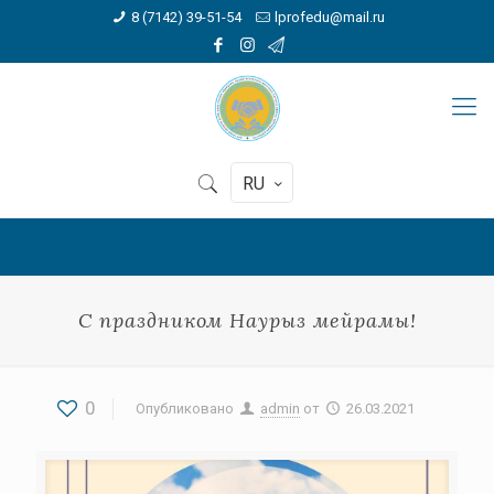
8 (7142) 39-51-54
lprofedu@mail.ru
RU
С праздником Наурыз мейрамы!
0
Опубликовано
admin
от
26.03.2021