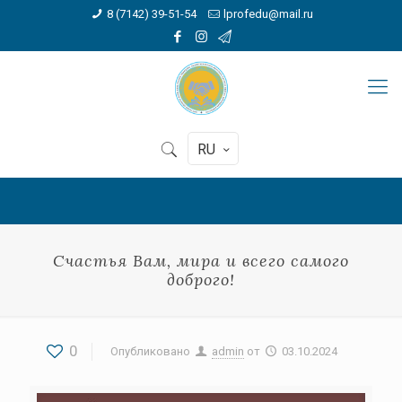
8 (7142) 39-51-54
lprofedu@mail.ru
RU
Счастья Вам, мира и всего самого
доброго!
0
Опубликовано
admin
от
03.10.2024