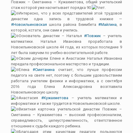
Повжик – Сметанина – Кужахметова, общий учительский
стаж которой уже насчитывает порядка 90
лет.
Интересно, что у всех представителей этой трудовой
династии одна запись в трудовой книжке —
#Новоильиновская
школа района Беимбета
#Майлина
, в
которой, кстати, они сами и учились.
Основатель династии – Наталья
#Повжик
– учитель
математики. Наталья Ивановна проработала в
Новоильиновской школе 44 года, из которых последние 9
лет была завучем по учебно-воспитательной работе.
Своим дочерям Елене и Анастасии Наталья Ивановна
передала профессиональное мастерство и традиции.
Елена
#Сметанина
считает, что лучше профессии
педагога на свете нет, поэтому с большим удовольствием
работала учителем физики и информатики, а с сентября
2016 года Елена Александровна возглавила
Новоильиновскую школу.
Анастасия
#Кужахметова
– учитель математики и
информатики и также трудится в Новоильиновской школе.
Визитная карточка учительской династии Повжик –
Сметанина – Кужахметова – высокий профессионализм,
справедливость, целеустремленность, ответственное
отношение к судьбе каждого ребенка.
Благодаря этим качествам педагоги пользуются