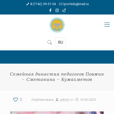
8 (7142) 39-51-54
lprofedu@mail.ru
RU
Семейная династия педагогов Повжик
– Сметанина – Кужахметов
0
Опубликовано
admin
от
10.03.2025