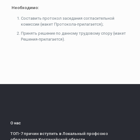
Необходимо:
Составить протокол заседания согласительной
комиссии (макет Протокола-прилагается);
Принять решение по данному трудовому спору (макет
Решения-прилагается).
О нас
ТОП-7 причин вступить в Локальный профсоюз
образования Костанайской области