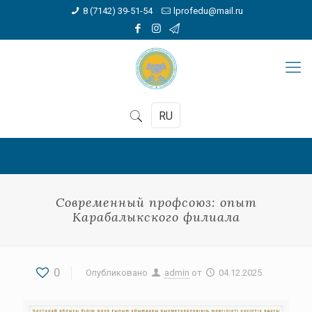
8 (7142) 39-51-54
lprofedu@mail.ru
RU
Современный профсоюз: опыт
Карабалыкского филиала
0
Опубликовано
admin
от
04.12.2025