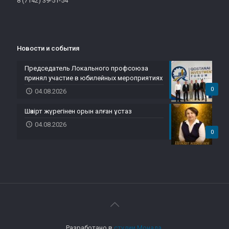
8 (7142) 39-51-54
Новости и события
Председатель Локального профсоюза
принял участие в юбилейных мероприятиях
0
04.08.2026
Шәкірт жүрегінен орын алған ұстаз
04.08.2026
0
Разработано в
студии Монада
.