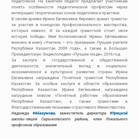
педагогикой. На занятиях педагог предлагает участникам
понять особенности педагогической профессии через
интеграцию теоретических основ педагогики и практики.
​В своём архиве Ирина Евгеньевна бережно хранит грамоты
за участие в конкурсах профессионального мастерства,
которых немало. И за каждой грамотной стоит своя
история победы. Имя Колесниковой Ирины Евгеньевны
внесено в книгу «Учитель – это призвание. Лучшие учителя
Республики Казахстан 2009 года», а также в Большую
Президентскую Энциклопедию «Лучшие люди», 2016 год.
За заслуги в государственной и общественной
деятельности, значительный вклад в социально-
экономическое и культурное развитие страны Ирина
Евгеньевна награждена Почётной грамотой Республики
Казахстан. За особые заслуги в области образования
Республики Казахстан Ирина Евгеньевна награждена
нагрудным знаком «Почётный работник образования
Республики Казахстан», а также грамотами и
благодарственными письмами отраслевого Министерства.
Надежда
#Абакумова
, заместитель директора
#Урицкой
школы-лицея Сарыкольского района, член Локального
профсоюза образования