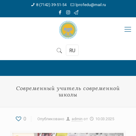
8 (7142) 39-51-54
lprofedu@mail.ru
RU
Современный учитель современной
школы
0
Опубликовано
admin
от
10.03.2025