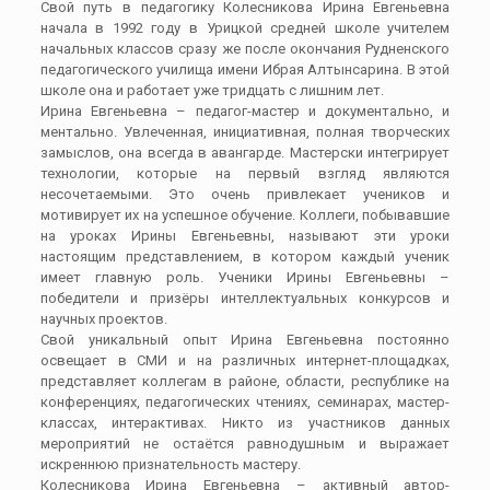
​Свой путь в педагогику Колесникова Ирина Евгеньевна
начала в 1992 году в Урицкой средней школе учителем
начальных классов сразу же после окончания Рудненского
педагогического училища имени Ибрая Алтынсарина. В этой
школе она и работает уже тридцать с лишним лет.
Ирина Евгеньевна – педагог-мастер и документально, и
ментально. Увлеченная, инициативная, полная творческих
замыслов, она всегда в авангарде. Мастерски интегрирует
технологии, которые на первый взгляд являются
несочетаемыми. Это очень привлекает учеников и
мотивирует их на успешное обучение. Коллеги, побывавшие
на уроках Ирины Евгеньевны, называют эти уроки
настоящим представлением, в котором каждый ученик
имеет главную роль. Ученики Ирины Евгеньевны –
победители и призёры интеллектуальных конкурсов и
научных проектов.
Свой уникальный опыт Ирина Евгеньевна постоянно
освещает в СМИ и на различных интернет-площадках,
представляет коллегам в районе, области, республике на
конференциях, педагогических чтениях, семинарах, мастер-
классах, интерактивах. Никто из участников данных
мероприятий не остаётся равнодушным и выражает
искреннюю признательность мастеру.
Колесникова Ирина Евгеньевна – активный автор-