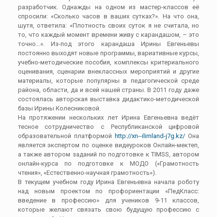
разработчик. Однажды на одном из мастер-классов её
спросили: «Сколько часов в ваших сутках?». На что она,
шутя, ответила: «Плотность своих суток я не считала, но
то, что каждый момент времени живу с карандашом, – это
точно…». Из-под этого карандаша Ирины Евгеньевы
постоянно выходят новые программы, вариативные курсы,
учебно-методические пособия, комплексы критериального
оценивания, сценарии внеклассных мероприятий и другие
материалы, которые популярны в педагогической среде
района, области, да и всей нашей страны. В 2011 году даже
состоялась авторская выставка дидактико-методической
базы Ирины Колесниковой.
​На протяжении нескольких лет Ирина Евгеньевна ведёт
тесное сотрудничество с Республиканской цифровой
образовательной платформой
http://xn--ilimland-j7g.kz/
Она
является экспертом по оценке видеуроков Онлайн-мектеп,
а также автором заданий по подготовке к TIMSS, автором
онлайн-курса по подготовке к МОДО («Грамотность
чтения», «Естественно-научная грамотность»).
​В текущем учебном году Ирина Евгеньевна начала роботу
над новым проектом по профориентации «ПедКласс:
введение в профессию» для учеников 9-11 классов,
которые желают связать свою будущую профессию с