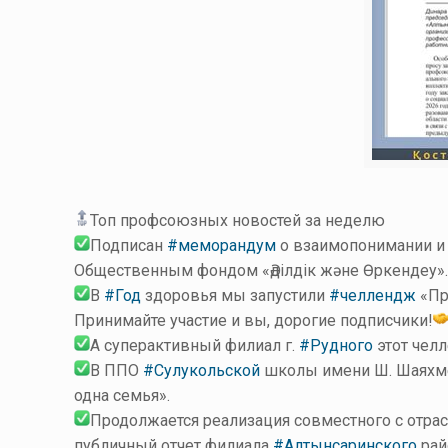
Топ профсоюзных новостей за неделю
Подписан
#меморандум
о взаимопонимании и 
Общественным фондом «Әділдік және Өркендеу»
В
#Год
здоровья мы запустили
#челлендж
«Пр
Принимайте участие и вы, дорогие подписчики!
А суперактивный филиал г.
#Рудного
этот челл
В ППО
#Сулукольской
школы имени Ш. Шаяхме
одна семья».
Продолжается реализация совместного с отра
публичный отчет филиала
#Алтынсаринского
рай