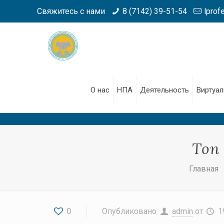
Свяжитесь с нами
8 (7142) 39-51-54
lprof
О нас
НПА
Деятельность
Виртуал
Топ
Главная
0
Опубликовано
admin
от
1