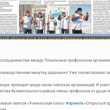
сотрудничестве между Локальным профсоюзом организаци
.
оизводственная минутка здоровья»! Уже поучаствовало ч
ендж проводит среди своих членских организаций. И учас
това Аулиекольского района члены профсоюза от души п
слевой газетой «Учительская плюс»
#проекта
«Открытый пр
она.