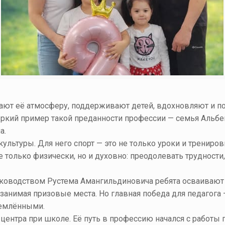
ают её атмосферу, поддерживают детей, вдохновляют и по
Яркий пример такой преданности профессии — семья
Альбе
а.
льтуры. Для него спорт — это не только уроки и тренировк
 только физически, но и духовно: преодолевать трудности
руководством Рустема Амангильдиновича ребята осваивают 
анимая призовые места. Но главная победа для педагога —
ремлёнными.
центра при школе. Её путь в профессию начался с работ