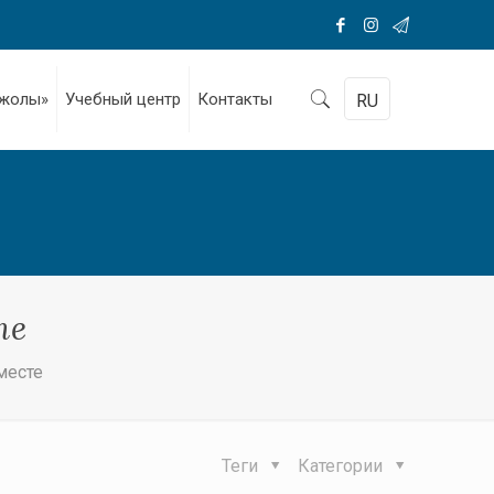
 жолы»
Учебный центр
Контакты
RU
те
месте
Теги
Категории