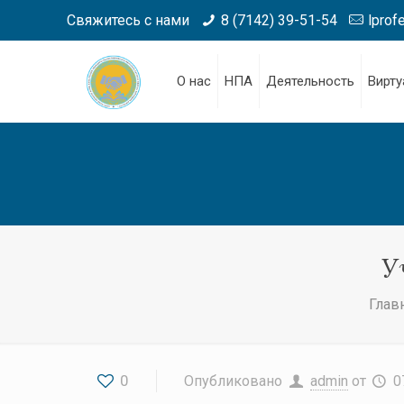
Свяжитесь с нами
8 (7142) 39-51-54
lprof
О нас
НПА
Деятельность
Вирту
У
Глав
0
Опубликовано
admin
от
0