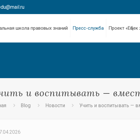
edu@mail.ru
альная школа правовых знаний
Пресс-служба
Проект «Еңбек
чить и воспитывать — вмес
ная
Blog
Новости
Учить и воспитывать — в
7.04.2026