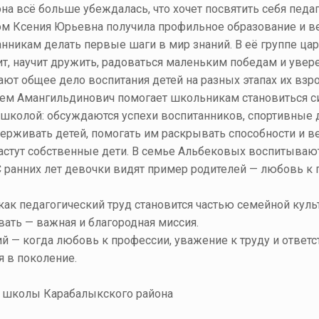
а всё больше убеждалась, что хочет посвятить себя педаг
ом Ксения Юрьевна получила профильное образование и ве
никам делать первые шаги в мир знаний. В её группе цари
т, научит дружить, радоваться маленьким победам и увер
ают общее дело воспитания детей на разных этапах их вз
стем Амангильдинович помогает школьникам становиться 
 школой: обсуждаются успехи воспитанников, спортивные 
держивать детей, помогать им раскрывать способности и ве
растут собственные дети. В семье Альбековых воспитывают
 ранних лет девочки видят пример родителей — любовь к
 как педагогический труд становится частью семейной кул
вать — важная и благородная миссия.
й — когда любовь к профессии, уважение к труду и ответс
я в поколение.
 школы Карабалыкского района