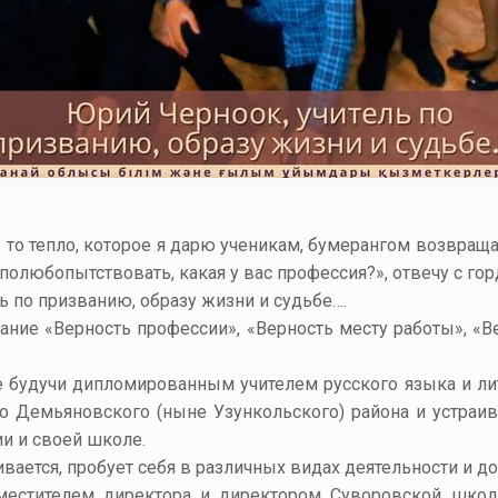
: то тепло, которое я дарю ученикам, бумерангом возвращ
полюбопытствовать, какая у вас профессия?», отвечу с горд
ль по призванию, образу жизни и судьбе….
ание «Верность профессии», «Верность месту работы», «В
е будучи дипломированным учителем русского языка и ли
во Демьяновского (ныне Узункольского) района и устра
ии и своей школе.
вается, пробует себя в различных видах деятельности и до
местителем директора и директором Суворовской школ