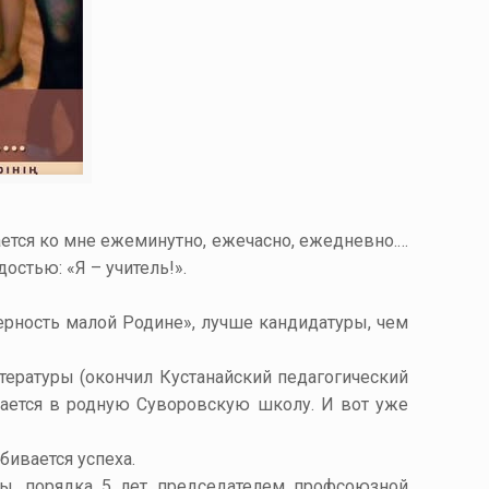
ается ко мне ежеминутно, ежечасно, ежедневно.…
остью: «Я – учитель!».
ерность малой Родине», лучше кандидатуры, чем
тературы (окончил Кустанайский педагогический
ивается в родную Суворовскую школу. И вот уже
бивается успеха.
ы, порядка 5 лет председателем профсоюзной