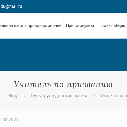
edu@mail.ru
альная школа правовых знаний
Пресс-служба
Проект «Еңбек
Учитель по призванию
Blog
Путь труда достоин славы
Учитель по 
0.03.2025