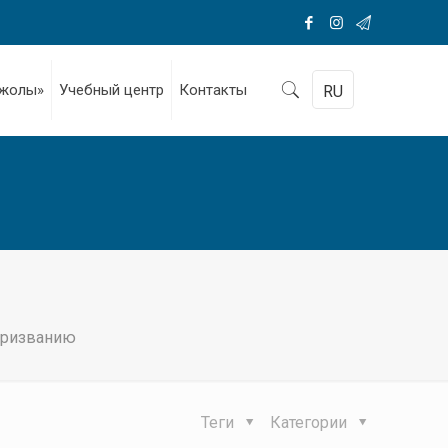
 жолы»
Учебный центр
Контакты
RU
призванию
Теги
Категории