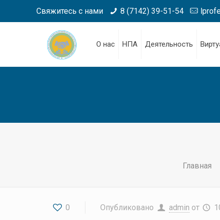
Свяжитесь с нами
8 (7142) 39-51-54
lprof
О нас
НПА
Деятельность
Вирту
Главная
0
Опубликовано
admin
от
1