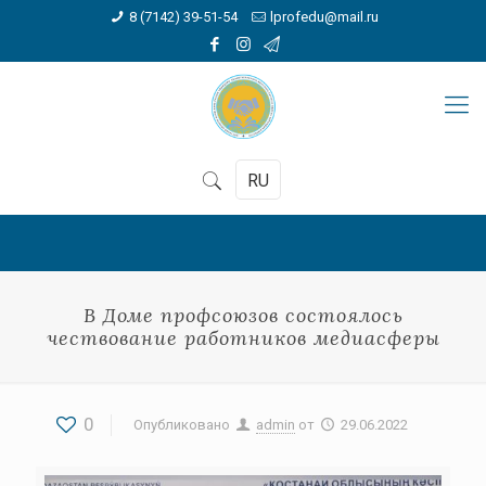
8 (7142) 39-51-54
lprofedu@mail.ru
RU
В Доме профсоюзов состоялось
чествование работников медиасферы
0
Опубликовано
admin
от
29.06.2022