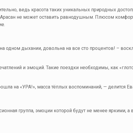
тельно, ведь красота таких уникальных природных достоп
а-Арасан не может оставить равнодушным. Плюсом комфор
е.
 на одном дыхании, довольна на все сто процентов! – вос
ечатлений и эмоций. Такие поездки необходимы, как «глот
прошла на «УРА!», масса тёплых воспоминаний, — делится Е
сионная группа, эмоции которой будут не менее яркими, а