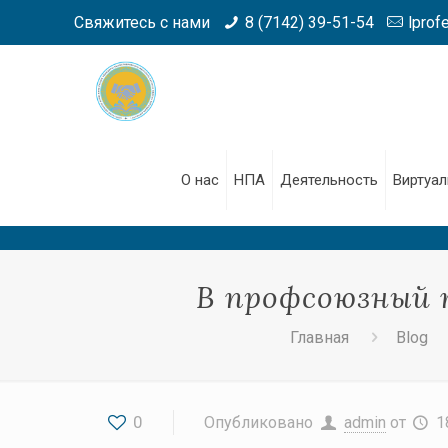
Свяжитесь с нами
8 (7142) 39-51-54
lprof
О нас
НПА
Деятельность
Виртуал
В профсоюзный 
Главная
Blog
0
Опубликовано
admin
от
1