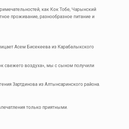
римечательностей, как Кок Тобе, Чарынский
тное проживание, разнообразное питание и
клицает Асем Бисекеева из Карабалыкского
ок свежего воздуха», мы с сыном получили
вгения Зартдинова из Алтынсаринского района.
 впечатления только приятными.