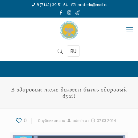
8 (7142) 39-51-54
lprofedu@mail.ru
RU
В здоровом теле должен быть здоровый
дух!!
0
Опубликовано
admin
от
07.03.2024