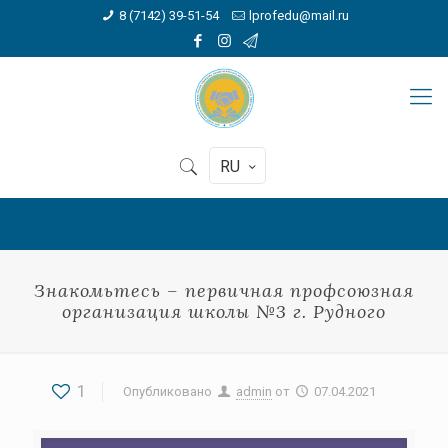
8 (7142) 39-51-54
lprofedu@mail.ru
RU
Знакомьтесь – первичная профсоюзная
организация школы №3 г. Рудного
1
Опубликовано
admin
от
07.04.2021