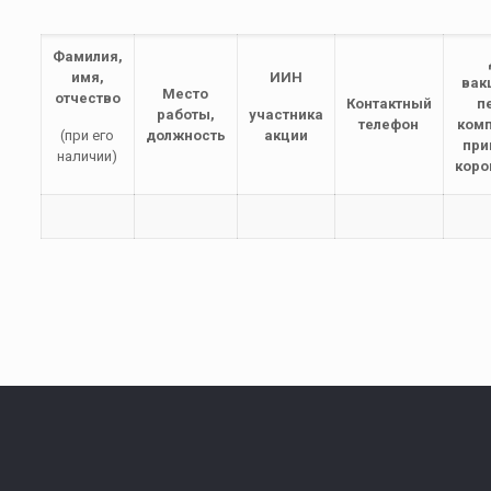
Фамилия,
имя,
ИИН
вак
Место
отчество
Контактный
п
работы,
участника
телефон
ком
(при его
должность
акции
при
наличии)
коро