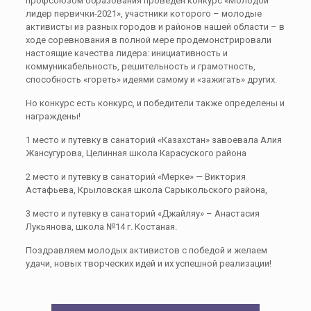
профсоюзом образования проведен конкурс «Молодой
лидер первички-2021», участники которого – молодые
активисты из разных городов и районов нашей области – в
ходе соревнования в полной мере продемонстрировали
настоящие качества лидера: инициативность и
коммуникабельность, решительность и грамотность,
способность «гореть» идеями самому и «зажигать» других.
Но конкурс есть конкурс, и победители также определены и
награждены!
1 место и путевку в санаторий «Казахстан» завоевала Алия
Жансугурова, Целинная школа Карасуского района
2 место и путевку в санаторий «Мерке» — Виктория
Астафьева, Крыловская школа Сарыкольского района,
3 место и путевку в санаторий «Джайляу» – Анастасия
Лукьянова, школа №14 г. Костаная.
Поздравляем молодых активистов с победой и желаем
удачи, новых творческих идей и их успешной реализации!