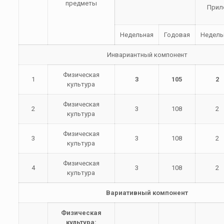
предметы
Прил
Недельная
Годовая
Недель
Инвариантный компонент
Физическая
1
3
105
2
культура
Физическая
2
3
108
2
культура
Физическая
3
3
108
2
культура
Физическая
4
3
108
2
культура
Вариативный компонент
Физическая
культура: