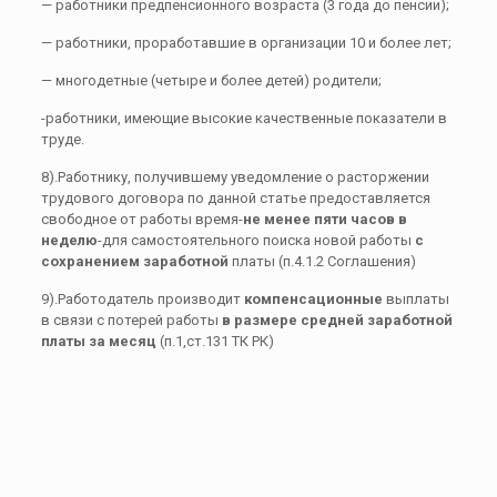
— работники предпенсионного возраста (3 года до пенсии);
— работники, проработавшие в организации 10 и более лет;
— многодетные (четыре и более детей) родители;
-работники, имеющие высокие качественные показатели в
труде.
8).Работнику, получившему уведомление о расторжении
трудового договора по данной статье предоставляется
свободное от работы время-
не менее пяти часов в
неделю
-для самостоятельного поиска новой работы
с
сохранением заработной
платы (п.4.1.2 Соглашения)
9).Работодатель производит
компенсационные
выплаты
в связи с потерей работы
в размере средней заработной
платы за месяц
(п.1,ст.131 ТК РК)