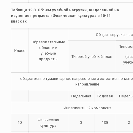
Таблица 19.3. Объем учебной нагрузки, выделенной на
изучение предмета «Физическая культура» в 10-11
классах
Общая нагрузка, ча
Образовательные
Типово
области и
Класс
учебные
Типовой учебный план
(с 
предметы
учебн
общественно-гуманитарное направление и естественно-мат
направление
Недельная
Годовая
Недель
Инвариантный компонент
Физическая
10
3
108
2
культура