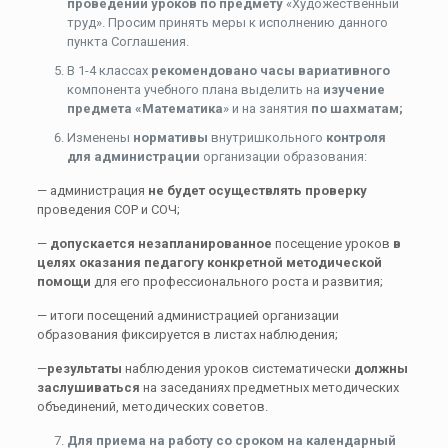
проведении уроков по предмету
«Художественный
труд». Просим принять меры к исполнению данного
пункта Соглашения.
В 1-4 классах
рекомендовано часы вариативного
компонента учебного плана выделить на
изучение
предмета «Математика
» и на занятия
по шахматам;
Изменены
нормативы
внутришкольного
контроля
для администрации
организации образования:
— администрация
не будет осуществлять проверку
проведения СОР и СОЧ;
—
допускается незапланированное
посещение уроков
в
целях оказания педагогу конкретной методической
помощи
для его профессионального роста и развития;
— итоги посещений администрацией организации
образования фиксируется в листах наблюдения;
—
результаты
наблюдения уроков систематически
должны
заслушиваться
на заседаниях предметных методических
объединений, методических советов.
Для приема на работу со сроком на календарный