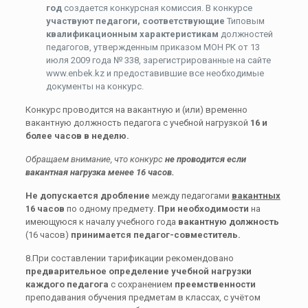
год
создается конкурсная комиссия. В конкурсе
участвуют педагоги, соответствующие
Типовым
квалификационным характеристикам
должностей
педагогов, утвержденным приказом МОН РК от 13
июля 2009 года № 338, зарегистрированные на сайте
www.enbek.kz и предоставившие все необходимые
документы на конкурс.
Конкурс проводится на вакантную и (или) временно
вакантную должность педагога с учебной нагрузкой
16 и
более часов в неделю.
Обращаем внимание, что конкурс
не проводится если
вакантная нагрузка менее 16 часов.
Не допускается дробление
между педагогами
вакантных
16 часов
по одному предмету.
При необходимости
на
имеющуюся к началу учебного года
вакантную должность
(16 часов)
принимается педагог-совместитель.
8.При составлении тарификации рекомендовано
предварительное определение учебной нагрузки
каждого педагога
с сохранением
преемственности
преподавания обучения предметам в классах, с учётом