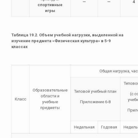
—
—
4
спортивные
игры
Таблица 19.2. Объем учебной нагрузки, выделенной на
изучение предмета «Физическая культура» в 5-9
классах
Общая нагрузка, ча
Типово
Образовательные
Типовой учебный план
(с 
области и
Класс
учебн
учебные
Приложение 6-8
предметы
Прил
Недельная
Годовая
Недель