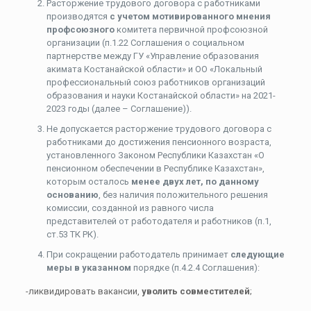
Расторжение трудового договора с работниками
производятся
с учетом мотивированного мнения
профсоюзного
комитета первичной профсоюзной
организации (п.1.22 Соглашения о социальном
партнерстве между ГУ «Управление образования
акимата Костанайской области» и ОО «Локальный
профессиональный союз работников организаций
образования и науки Костанайской области» на 2021-
2023 годы (далее – Соглашение)).
Не допускается расторжение трудового договора с
работниками до достижения пенсионного возраста,
установленного Законом Республики Казахстан «О
пенсионном обеспечении в Республике Казахстан»,
которым осталось
менее двух лет, по данному
основанию
, без наличия положительного решения
комиссии, созданной из равного числа
представителей от работодателя и работников (п.1,
ст.53 ТК РК).
При сокращении работодатель принимает
следующие
меры в указанном
порядке (п.4.2.4 Соглашения):
-ликвидировать вакансии,
уволить совместителей
;