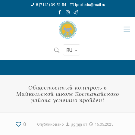
8 (7142) 39-51-54
lprofedu@mail.ru
RU
Общественный контроль в
Майкольской школе Костанайского
района успешно пройден!
0
Опубликовано
admin
от
16.05.2025