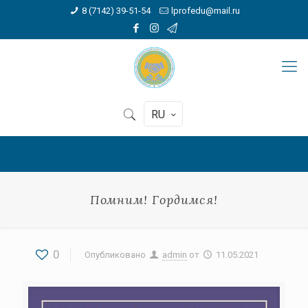
8 (7142) 39-51-54
lprofedu@mail.ru
RU
Помним! Гордимся!
0
Опубликовано
admin
от
11.05.2021