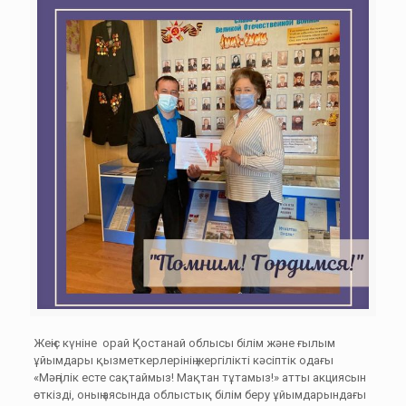
Жеңіс күніне орай Қостанай облысы білім және ғылым
ұйымдары қызметкерлерінің жергілікті кәсіптік одағы
«Мәңгілік есте сақтаймыз! Мақтан тұтамыз!» атты акциясын
өткізді, оның аясында облыстық білім беру ұйымдарындағы