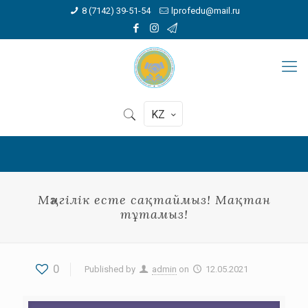
8 (7142) 39-51-54
lprofedu@mail.ru
KZ
Мәңгілік есте сақтаймыз! Мақтан
тұтамыз!
0
Published by
admin
on
12.05.2021