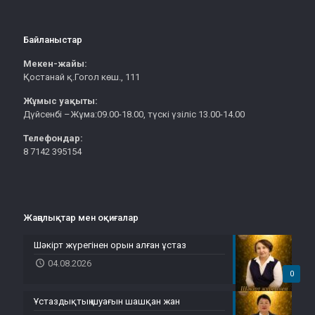
Байланыстар
Мекен-жайы:
Қостанай қ.Гогол көш., 111
Жұмыс уақыты:
Дүйсенбі –Жұма:09.00-18.00, түскі үзіліс 13.00-14.00
Телефондар:
8 7142 395154
Жаңалықтар мен оқиғалар
Шәкірт жүрегінен орын алған ұстаз
04.08.2026
0
Ұстаздықтың шуағын шашқан жан