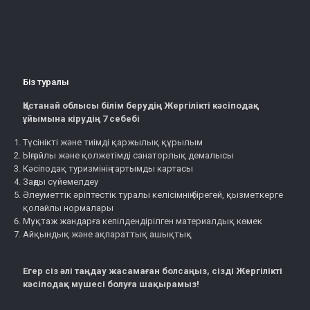
Біз туралы
Қостанай облысы білім берудің Жергілікті кәсіподақ
ұйымына кірудің 7 себебі
Түсінікті және тиімді қаржылық құрылым
Ыңғайлы және қолжетімді санаторлық демалысы
Кәсіподақ туризмінің тартымды картасы
Заңды сүйемелдеу
Әлеуметтік әріптестік туралы келісімнің бірегей, қызметкерге
қолайлы нормалары
Мұқтаж жандарға кепілдендірілген материалдық көмек
Айқындық және ақпараттық ашықтық
Егер сіз әлі таңдау жасамаған болсаңыз, сізді Жергілікті
кәсіподақ мүшесі болуға шақырамыз!