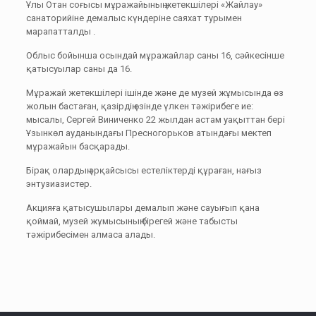
Ұлы Отан соғысы мұражайының жетекшілері «Жайлау»
санаторийіне демалыс күндеріне саяхат турымен
марапатталды .
Облыс бойынша осындай мұражайлар саны 16, сәйкесінше
қатысуылар саны да 16.
Мұражай жетекшілері ішінде және де музей жұмысында өз
жолын бастаған, қазірдің өзінде үлкен тәжірибеге ие:
мысалы, Сергей Виниченко 22 жылдан астам уақыттан бері
Ұзынкөл ауданындағы Пресногорьков атындағы мектеп
мұражайын басқарады.
Бірақ олардың әрқайсысы естеліктерді құраған, нағыз
энтузиазистер.
Акцияға қатысушылары демалып және сауығып қана
қоймай, музей жұмысының бірегей және табысты
тәжірибесімен алмаса алады.