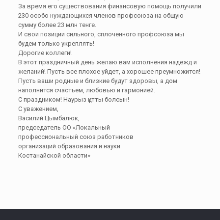
За время его существования финансовую помощь получили
230 особо нуждающихся членов профсоюза на общую
сумму более 23 млн тенге.
И свои позиции сильного, сплоченного профсоюза мы
будем только укреплять!
Дорогие коллеги!
В этот праздничный день желаю вам исполнения надежд и
желаний! Пусть все плохое уйдет, а хорошее преумножится!
Пусть ваши родные и близкие будут здоровы, а дом
наполнится счастьем, любовью и гармонией.
С праздником! Наурыз құтты болсын!
С уважением,
Василий Цымбалюк,
председатель ОО «Локальный
профессиональный союз работников
организаций образования и науки
Костанайской области»