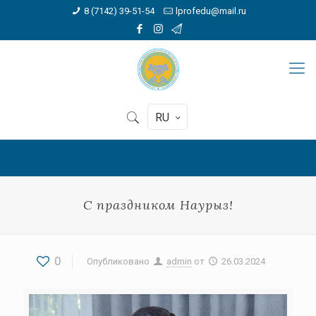
8 (7142) 39-51-54
lprofedu@mail.ru
RU
С праздником Наурыз!
0
Опубликовано
admin
от
26.03.2024