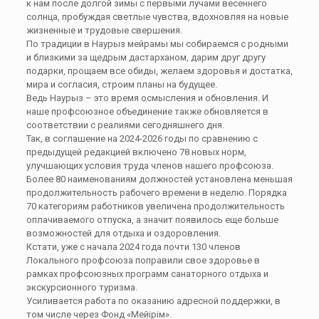
к нам после долгой зимы с первыми лучами весеннего
солнца, пробуждая светлые чувства, вдохновляя на новые
жизненные и трудовые свершения.
По традиции в Наурыз мейрамы мы собираемся с родными
и близкими за щедрым дастарханом, дарим друг другу
подарки, прощаем все обиды, желаем здоровья и достатка,
мира и согласия, строим планы на будущее.
Ведь Наурыз – это время осмысления и обновления. И
наше профсоюзное объединение также обновляется в
соответствии с реалиями сегодняшнего дня.
Так, в соглашение на 2024-2026 годы по сравнению с
предыдущей редакцией включено 78 новых норм,
улучшающих условия труда членов нашего профсоюза.
Более 80 наименованиям должностей установлена меньшая
продолжительность рабочего времени в неделю. Порядка
70 категориям работников увеличена продолжительность
оплачиваемого отпуска, а значит появилось еще больше
возможностей для отдыха и оздоровления.
Кстати, уже с начала 2024 года почти 130 членов
Локального профсоюза поправили свое здоровье в
рамках профсоюзных программ санаторного отдыха и
экскурсионного туризма.
Усиливается работа по оказанию адресной поддержки, в
том числе через Фонд «Мейірім».